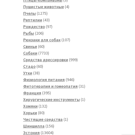
товара
4
Пушистые животные
4
1275
товара
Пчелы
1275
товаров
43
Рептилии
43
товара
97
Рождество
97
206
товаров
Рыбы
206
товаров
107
Рюкзаки для собак
107
60
товаров
Свиньи
60
товаров
7733
Собаки
7733
товара
999
Средства дрессировки
999
60
товаров
Стадо
60
38
товаров
Утки
38
товаров
946
Физиология питания
946
товаров
31
Фитотерапия и гомеопатия
31
395
товар
Франция
395
товаров
1
Хирургические инструменты
1
132
товар
Хомяки
132
80
товара
Хорьки
80
товаров
1
Чистящие средства
1
156
товар
Шиншилла
156
13604
товаров
Эстония
13604