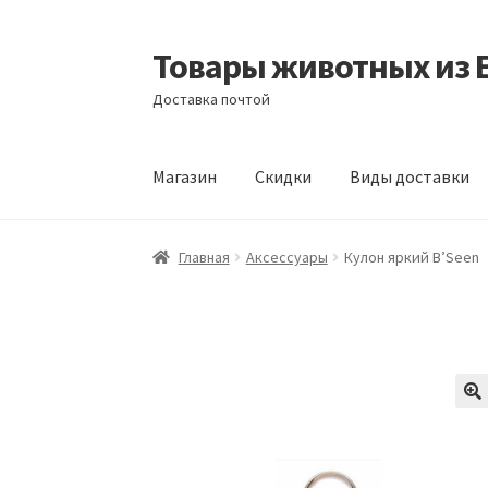
Товары животных из 
Перейти
Перейти
к
к
Доставка почтой
навигации
содержимому
Магазин
Скидки
Виды доставки
Главная
Виды доставки
Заказать доставку
Главная
Аксессуары
Кулон яркий B’Seen
Отзывы
Оформление заказа
Партнерам
Ск