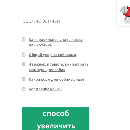
товара
Свежие записи
Как правильно купать кошку
или котенка
Общий уход за собаками
4 важных правила, как выбрать
шампунь для собак
Какой корм для собак лучше?
Кормление кошек