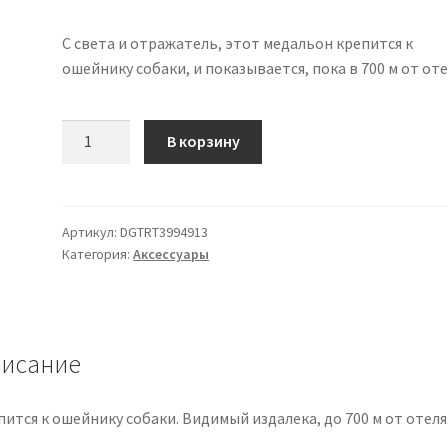
С света и отражатель, этот медальон крепится к
ошейнику собаки, и показывается, пока в 700 м от оте
Количество
В корзину
товара
Кулон
яркий
B'Seen
Артикул:
DGTRT3994913
Категория:
Аксессуары
исание
ится к ошейнику собаки. Видимый издалека, до 700 м от отеля