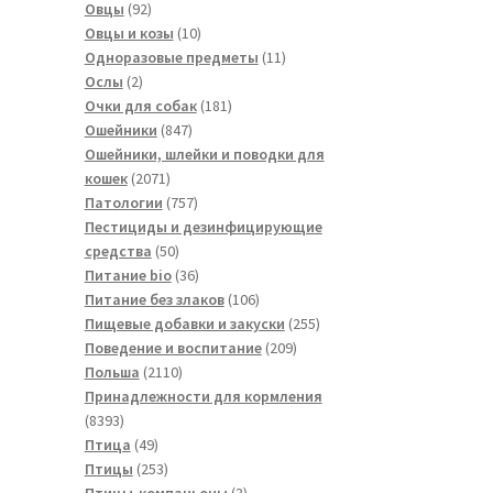
товаров
92
Овцы
92
товара
10
Овцы и козы
10
товаров
11
Одноразовые предметы
11
2
товаров
Ослы
2
товара
181
Очки для собак
181
847
товар
Ошейники
847
товаров
Ошейники, шлейки и поводки для
2071
кошек
2071
товар
757
Патологии
757
товаров
Пестициды и дезинфицирующие
50
средства
50
товаров
36
Питание bio
36
товаров
106
Питание без злаков
106
товаров
255
Пищевые добавки и закуски
255
209
товаров
Поведение и воспитание
209
2110
товаров
Польша
2110
товаров
Принадлежности для кормления
8393
8393
товара
49
Птица
49
товаров
253
Птицы
253
товара
3
Птицы-компаньоны
3