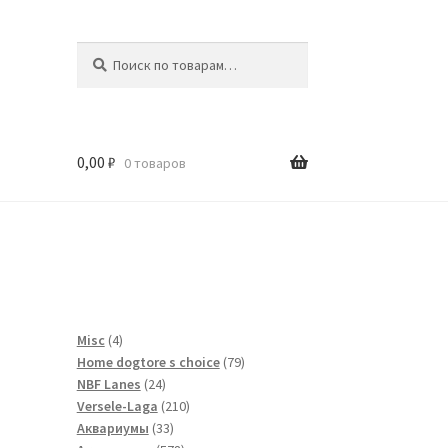
Искать:
Поиск
0,00
₽
0 товаров
и
4
Misc
4
товара
79
Home dogtore s choice
79
24
товаров
NBF Lanes
24
товара
210
Versele-Laga
210
33
товаров
Аквариумы
33