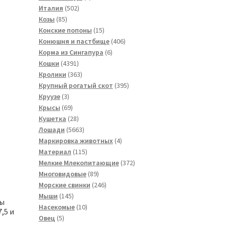
502
товар
Италия
502
85
товара
Козы
85
товаров
15
Конские попоны
15
товаров
406
Конюшня и пастбище
406
6
товаров
Корма из Сингапура
6
4391
товаров
Кошки
4391
товар
363
Кролики
363
товара
395
Крупный рогатый скот
395
3
товаров
Круузе
3
товара
69
Крысы
69
товаров
28
Кушетка
28
товаров
5663
Лошади
5663
товара
4
Маркировка животных
4
115
товара
Материал
115
товаров
372
Мелкие Млекопитающие
372
89
товара
Многовидовые
89
товаров
246
Морские свинки
246
145
товаров
Мыши
145
бы
товаров
10
Насекомые
10
,5 и
5
товаров
Овец
5