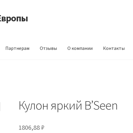
Европы
Партнерам
Отзывы
О компании
Контакты
 корма из Германии
Контакты
Корзина
Мой аккаунт
О компани
идки
Кулон яркий B’Seen
1806,88
₽