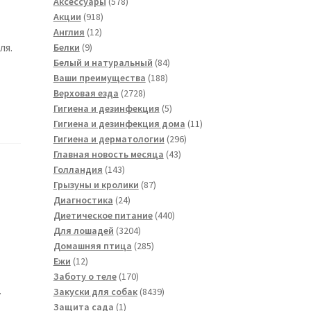
товара
578
Аксессуары
578
918
товаров
Акции
918
12
товаров
Англия
12
9
товаров
ля.
Белки
9
товаров
84
Белый и натуральный
84
188
товара
Ваши преимущества
188
2728
товаров
Верховая езда
2728
товаров
5
Гигиена и дезинфекция
5
товаров
11
Гигиена и дезинфекция дома
11
296
товаров
Гигиена и дерматологии
296
43
товаров
Главная новость месяца
43
143
товара
Голландия
143
товара
87
Грызуны и кролики
87
24
товаров
Диагностика
24
товара
440
Диетическое питание
440
3204
товаров
Для лошадей
3204
товара
285
Домашняя птица
285
12
товаров
Ежи
12
товаров
170
Заботу о теле
170
.
товаров
8439
Закуски для собак
8439
1
товаров
Защита сада
1