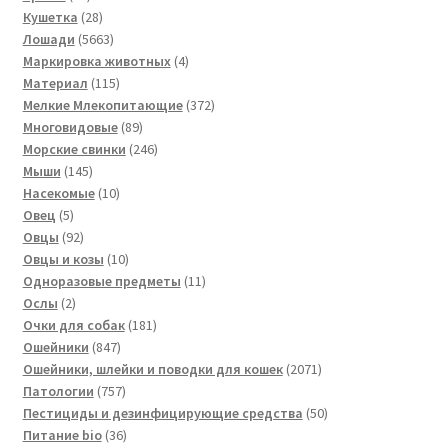
товаров
28
Кушетка
28
товаров
5663
Лошади
5663
товара
4
Маркировка животных
4
115
товара
Материал
115
товаров
372
Мелкие Млекопитающие
372
89
товара
Многовидовые
89
товаров
246
Морские свинки
246
145
товаров
Мыши
145
товаров
10
Насекомые
10
5
товаров
Овец
5
товаров
92
Овцы
92
товара
10
Овцы и козы
10
товаров
11
Одноразовые предметы
11
2
товаров
Ослы
2
товара
181
Очки для собак
181
847
товар
Ошейники
847
товаров
2071
Ошейники, шлейки и поводки для кошек
2071
757
товар
Патологии
757
товаров
50
Пестициды и дезинфицирующие средства
50
36
товаров
Питание bio
36