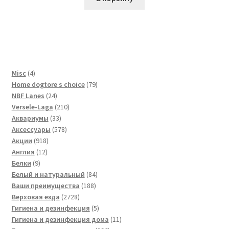
4
Misc
4
товара
79
Home dogtore s choice
79
24
товаров
NBF Lanes
24
товара
210
Versele-Laga
210
33
товаров
Аквариумы
33
товара
578
Аксессуары
578
918
товаров
Акции
918
12
товаров
Англия
12
9
товаров
Белки
9
товаров
84
Белый и натуральный
84
188
товара
Ваши преимущества
188
2728
товаров
Верховая езда
2728
товаров
5
Гигиена и дезинфекция
5
товаров
11
Гигиена и дезинфекция дома
11