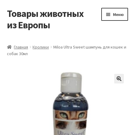
Товары животных
Перейти
Перейти
Меню
к
к
из Европы
навигации
содержимому
Главная
Главная
Кролики
Miloa Ultra Sweet шампунь для кошек и
собак 30мл
Виды доставки
Заказать доставку корма из Германии
Контакты
Корзина
Мой аккаунт
О компании