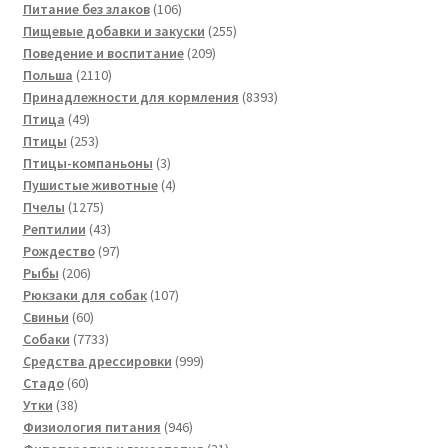
товаров
106
Питание без злаков
106
товаров
255
Пищевые добавки и закуски
255
209
товаров
Поведение и воспитание
209
2110
товаров
Польша
2110
товаров
8393
Принадлежности для кормления
8393
49
товара
Птица
49
товаров
253
Птицы
253
товара
3
Птицы-компаньоны
3
товара
4
Пушистые животные
4
1275
товара
Пчелы
1275
товаров
43
Рептилии
43
товара
97
Рождество
97
206
товаров
Рыбы
206
товаров
107
Рюкзаки для собак
107
60
товаров
Свиньи
60
товаров
7733
Собаки
7733
товара
999
Средства дрессировки
999
60
товаров
Стадо
60
38
товаров
Утки
38
товаров
946
Физиология питания
946