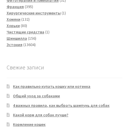
товаров
31
Фитотерапия и гомеопатия
31
395
товар
Франция
395
товаров
1
Хирургические инструменты
1
132
товар
Хомяки
132
80
товара
Хорьки
80
товаров
1
Чистящие средства
1
156
товар
Шиншилла
156
13604
товаров
Эстония
13604
товара
Свежие записи
Как правильно купать кошку или котенка
Общий уход за собаками
4 важных правила, как выбрать шампунь для собак
Какой корм для собак лучше?
Кормление кошек