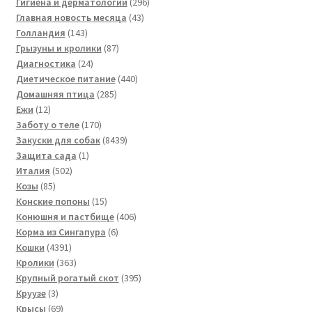
296
товаров
Гигиена и дерматологии
296
43
товаров
Главная новость месяца
43
143
товара
Голландия
143
товара
87
Грызуны и кролики
87
24
товаров
Диагностика
24
товара
440
Диетическое питание
440
285
товаров
Домашняя птица
285
12
товаров
Ежи
12
товаров
170
Заботу о теле
170
товаров
8439
Закуски для собак
8439
1
товаров
Защита сада
1
502
товар
Италия
502
85
товара
Козы
85
товаров
15
Конские попоны
15
товаров
406
Конюшня и пастбище
406
6
товаров
Корма из Сингапура
6
4391
товаров
Кошки
4391
товар
363
Кролики
363
товара
395
Крупный рогатый скот
395
3
товаров
Круузе
3
товара
69
Крысы
69