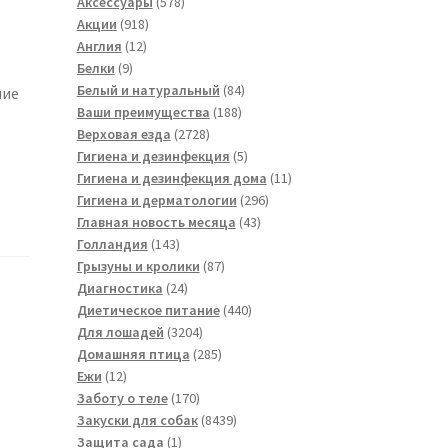
товара
578
Аксессуары
578
918
товаров
Акции
918
12
товаров
Англия
12
9
товаров
Белки
9
товаров
84
Белый и натуральный
84
ние
188
товара
Ваши преимущества
188
2728
товаров
Верховая езда
2728
товаров
5
Гигиена и дезинфекция
5
товаров
11
Гигиена и дезинфекция дома
11
296
товаров
Гигиена и дерматологии
296
43
товаров
Главная новость месяца
43
143
товара
Голландия
143
товара
87
Грызуны и кролики
87
24
товаров
Диагностика
24
товара
440
Диетическое питание
440
3204
товаров
Для лошадей
3204
товара
285
Домашняя птица
285
12
товаров
Ежи
12
товаров
170
Заботу о теле
170
товаров
8439
Закуски для собак
8439
1
товаров
Защита сада
1