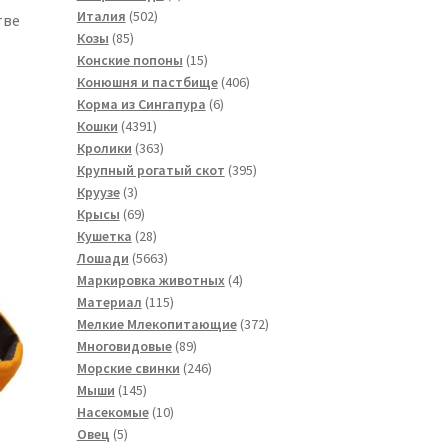
502
товар
Италия
502
тве
85
товара
Козы
85
товаров
15
Конские попоны
15
товаров
406
Конюшня и пастбище
406
6
товаров
Корма из Сингапура
6
4391
товаров
Кошки
4391
товар
363
Кролики
363
товара
395
Крупный рогатый скот
395
3
товаров
Круузе
3
товара
69
Крысы
69
товаров
28
Кушетка
28
товаров
5663
Лошади
5663
товара
4
Маркировка животных
4
115
товара
Материал
115
товаров
372
Мелкие Млекопитающие
372
89
товара
Многовидовые
89
товаров
246
Морские свинки
246
145
товаров
Мыши
145
товаров
10
Насекомые
10
5
товаров
Овец
5