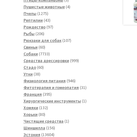
товара
4
Пушистые животные
4
1275
товара
Пчелы
1275
товаров
43
Рептилии
43
товара
97
Рождество
97
206
товаров
Рыбы
206
товаров
107
Рюкзаки для собак
107
60
товаров
Свиньи
60
товаров
7733
Собаки
7733
товара
999
Средства дрессировки
999
60
товаров
Стадо
60
38
товаров
Утки
38
товаров
946
Физиология питания
946
товаров
31
Фитотерапия и гомеопатия
31
395
товар
Франция
395
товаров
1
Хирургические инструменты
1
132
товар
Хомяки
132
80
товара
Хорьки
80
товаров
1
Чистящие средства
1
156
товар
Шиншилла
156
13604
товаров
Эстония
13604