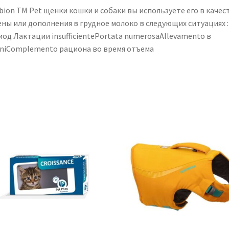
bion TM Pet щенки кошки и собаки вы используете его в качес
ены или дополнения в грудное молоко в следующих ситуациях :
иод Лактации insufficientePortata numerosaAllevamento в
aniComplemento рациона во время отъема