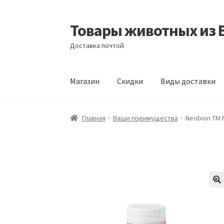
Товары животных из 
Перейти
Перейти
к
к
Доставка почтой
навигации
содержимому
Магазин
Скидки
Виды доставки
Главная
Виды доставки
Заказать доставку
Главная
Ваши преимущества
Neobion TM 
Отзывы
Оформление заказа
Партнерам
Ск