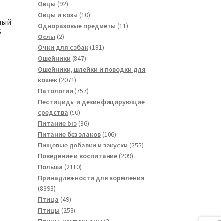
товаров
92
Овцы
92
товара
10
Овцы и козы
10
ный
товаров
11
Одноразовые предметы
11
S
2
товаров
Ослы
2
товара
181
Очки для собак
181
847
товар
Ошейники
847
товаров
Ошейники, шлейки и поводки для
2071
кошек
2071
товар
757
Патологии
757
товаров
Пестициды и дезинфицирующие
50
средства
50
товаров
36
Питание bio
36
товаров
106
Питание без злаков
106
товаров
255
Пищевые добавки и закуски
255
209
товаров
Поведение и воспитание
209
2110
товаров
Польша
2110
товаров
Принадлежности для кормления
8393
8393
товара
49
Птица
49
товаров
253
Птицы
253
товара
3
Птицы-компаньоны
3