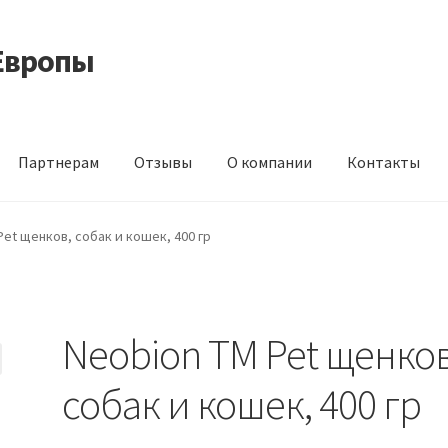
Европы
Партнерам
Отзывы
О компании
Контакты
 корма из Германии
Контакты
Корзина
Мой аккаунт
О компани
Pet щенков, собак и кошек, 400 гр
идки
Neobion TM Pet щенков
собак и кошек, 400 гр