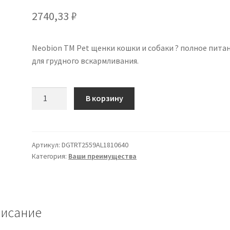
2740,33
₽
Neobion TM Pet щенки кошки и собаки ? полное пита
для грудного вскармливания.
Количество
В корзину
товара
Neobion
TM
Pet
Артикул:
DGTRT2559AL1810640
Категория:
Ваши преимущества
щенков,
собак
и
кошек,
400
исание
гр