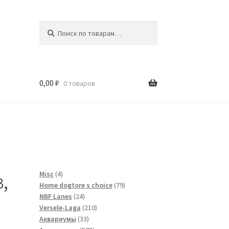
Искать:
Поиск
0,00
₽
0 товаров
и
,
4
Misc
4
товара
79
Home dogtore s choice
79
24
товаров
NBF Lanes
24
товара
210
Versele-Laga
210
33
товаров
Аквариумы
33