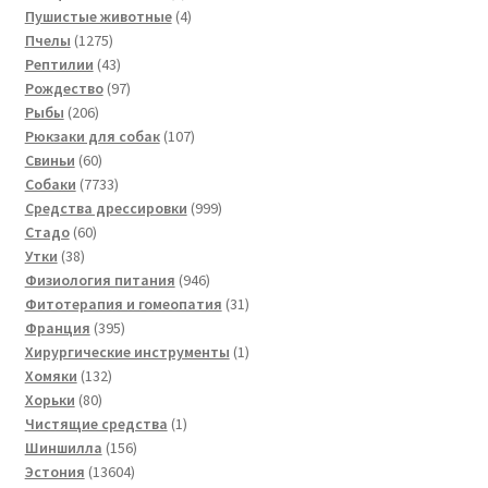
товара
4
Пушистые животные
4
1275
товара
Пчелы
1275
товаров
43
Рептилии
43
товара
97
Рождество
97
206
товаров
Рыбы
206
товаров
107
Рюкзаки для собак
107
60
товаров
Свиньи
60
товаров
7733
Собаки
7733
товара
999
Средства дрессировки
999
60
товаров
Стадо
60
38
товаров
Утки
38
товаров
946
Физиология питания
946
товаров
31
Фитотерапия и гомеопатия
31
395
товар
Франция
395
товаров
1
Хирургические инструменты
1
132
товар
Хомяки
132
80
товара
Хорьки
80
товаров
1
Чистящие средства
1
156
товар
Шиншилла
156
13604
товаров
Эстония
13604