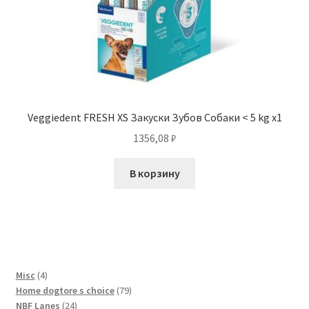
Veggiedent FRESH XS Закуски Зубов Собаки < 5 kg x1
1356,08
₽
В корзину
4
Misc
4
товара
79
Home dogtore s choice
79
24
товаров
NBF Lanes
24