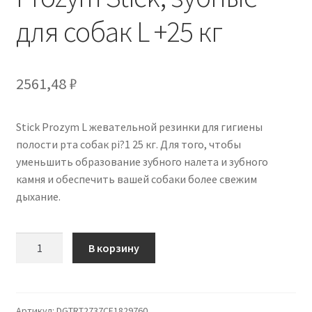
для собак L +25 кг
2561,48
₽
Stick Prozym L жевательной резинки для гигиены
полости рта собак pi?1 25 кг. Для того, чтобы
уменьшить образование зубного налета и зубного
камня и обеспечить вашей собаки более свежим
дыхание.
Количество
В корзину
товара
Prozym
Stick,
зубные
Артикул:
DGTRT2737CE1829760