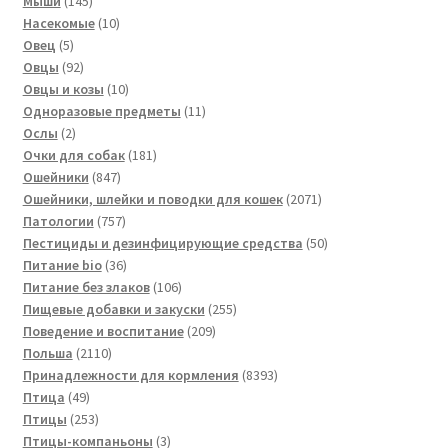
Мыши
145
товаров
10
Насекомые
10
5
товаров
Овец
5
товаров
92
Овцы
92
товара
10
Овцы и козы
10
товаров
11
Одноразовые предметы
11
2
товаров
Ослы
2
товара
181
Очки для собак
181
847
товар
Ошейники
847
товаров
2071
Ошейники, шлейки и поводки для кошек
2071
757
товар
Патологии
757
товаров
50
Пестициды и дезинфицирующие средства
50
36
товаров
Питание bio
36
товаров
106
Питание без злаков
106
товаров
255
Пищевые добавки и закуски
255
209
товаров
Поведение и воспитание
209
2110
товаров
Польша
2110
товаров
8393
Принадлежности для кормления
8393
49
товара
Птица
49
товаров
253
Птицы
253
товара
3
Птицы-компаньоны
3