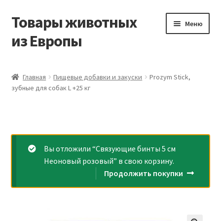
Товары животных
Перейти
Перейти
Меню
к
к
из Европы
навигации
содержимому
Главная
Главная
Пищевые добавки и закуски
Prozym Stick,
зубные для собак L +25 кг
Виды доставки
Заказать доставку корма из Германии
Контакты
Вы отложили “Связующие бинты 5 см
Неоновый розовый” в свою корзину.
Корзина
Продолжить покупки
Мой аккаунт
О компании