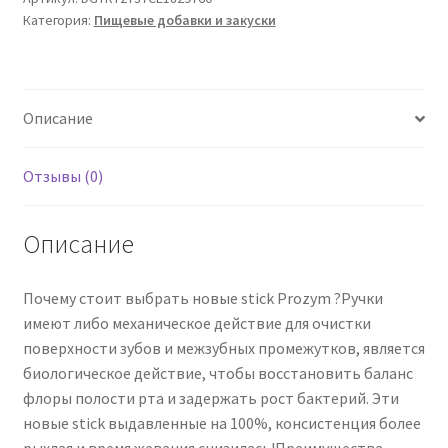
Категория:
Пищевые добавки и закуски
для
собак
L
+25
Описание
кг
Отзывы (0)
Описание
Почему стоит выбрать новые stick Prozym ?Ручки
имеют либо механическое действие для очистки
поверхности зубов и межзубных промежутков, является
биологическое действие, чтобы восстановить баланс
флоры полости рта и задержать рост бактерий. Эти
новые stick выдавленные на 100%, консистенция более
рыхлая и время жевания снизилась!Преимущества