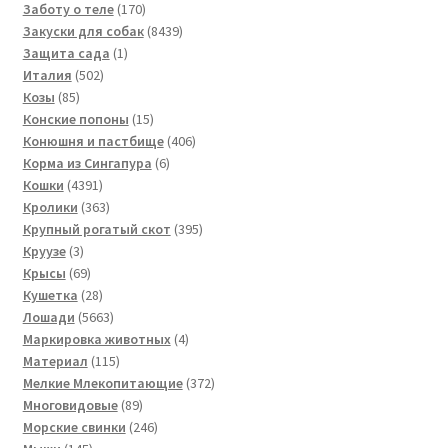
товаров
170
Заботу о теле
170
товаров
8439
Закуски для собак
8439
1
товаров
Защита сада
1
502
товар
Италия
502
85
товара
Козы
85
товаров
15
Конские попоны
15
товаров
406
Конюшня и пастбище
406
6
товаров
Корма из Сингапура
6
4391
товаров
Кошки
4391
товар
363
Кролики
363
товара
395
Крупный рогатый скот
395
3
товаров
Круузе
3
товара
69
Крысы
69
товаров
28
Кушетка
28
товаров
5663
Лошади
5663
товара
4
Маркировка животных
4
115
товара
Материал
115
товаров
372
Мелкие Млекопитающие
372
89
товара
Многовидовые
89
товаров
246
Морские свинки
246
145
товаров