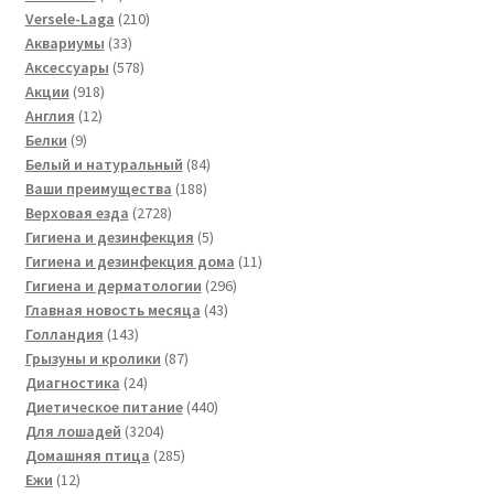
товара
210
Versele-Laga
210
33
товаров
Аквариумы
33
товара
578
Аксессуары
578
918
товаров
Акции
918
12
товаров
Англия
12
9
товаров
Белки
9
товаров
84
Белый и натуральный
84
188
товара
Ваши преимущества
188
2728
товаров
Верховая езда
2728
товаров
5
Гигиена и дезинфекция
5
товаров
11
Гигиена и дезинфекция дома
11
296
товаров
Гигиена и дерматологии
296
43
товаров
Главная новость месяца
43
143
товара
Голландия
143
товара
87
Грызуны и кролики
87
24
товаров
Диагностика
24
товара
440
Диетическое питание
440
3204
товаров
Для лошадей
3204
товара
285
Домашняя птица
285
12
товаров
Ежи
12