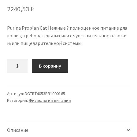
2240,53
₽
Purina Proplan Cat Нежные ? полноценное питание для
кошек, требовательных или с чувствительность кожи
и/или пищеварительной системы.
Количество
В корзину
товара
Purina
Proplan
Cat
Артикул:
DGTRT4053PR1000165
Категория:
Физиология питания
Nutrisavour
Delicate
Poisson
10
Описание
пакетиков,