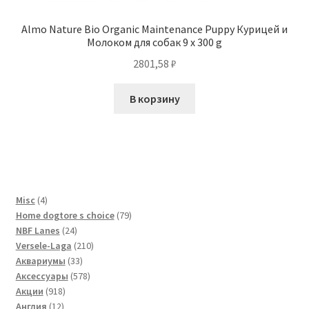
Almo Nature Bio Organic Maintenance Puppy Курицей и
Молоком для собак 9 x 300 g
2801,58
₽
В корзину
4
Misc
4
товара
79
Home dogtore s choice
79
24
товаров
NBF Lanes
24
товара
210
Versele-Laga
210
33
товаров
Аквариумы
33
товара
578
Аксессуары
578
918
товаров
Акции
918
12
товаров
Англия
12