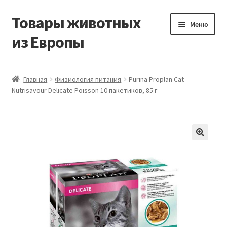
Товары животных
Перейти
Перейти
Меню
к
к
из Европы
навигации
содержимому
Главная
Главная
Физиология питания
Purina Proplan Cat
Nutrisavour Delicate Poisson 10 пакетиков, 85 г
Виды доставки
Заказать доставку корма из Германии
Контакты
Корзина
Мой аккаунт
О компании