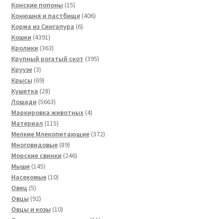
товаров
15
Конские попоны
15
товаров
406
Конюшня и пастбище
406
6
товаров
Корма из Сингапура
6
4391
товаров
Кошки
4391
товар
363
Кролики
363
товара
395
Крупный рогатый скот
395
3
товаров
Круузе
3
товара
69
Крысы
69
товаров
28
Кушетка
28
товаров
5663
Лошади
5663
товара
4
Маркировка животных
4
115
товара
Материал
115
товаров
372
Мелкие Млекопитающие
372
89
товара
Многовидовые
89
товаров
246
Морские свинки
246
145
товаров
Мыши
145
товаров
10
Насекомые
10
5
товаров
Овец
5
товаров
92
Овцы
92
товара
10
Овцы и козы
10