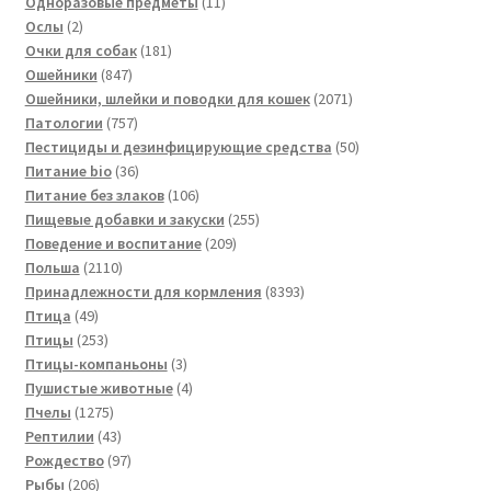
товаров
11
Одноразовые предметы
11
2
товаров
Ослы
2
товара
181
Очки для собак
181
847
товар
Ошейники
847
товаров
2071
Ошейники, шлейки и поводки для кошек
2071
757
товар
Патологии
757
товаров
50
Пестициды и дезинфицирующие средства
50
36
товаров
Питание bio
36
товаров
106
Питание без злаков
106
товаров
255
Пищевые добавки и закуски
255
209
товаров
Поведение и воспитание
209
2110
товаров
Польша
2110
товаров
8393
Принадлежности для кормления
8393
49
товара
Птица
49
товаров
253
Птицы
253
товара
3
Птицы-компаньоны
3
товара
4
Пушистые животные
4
1275
товара
Пчелы
1275
товаров
43
Рептилии
43
товара
97
Рождество
97
206
товаров
Рыбы
206