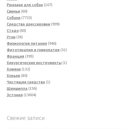
товаров
107
Рюкзаки для собак
107
60
товаров
Свиньи
60
товаров
7733
Собаки
7733
товара
999
Средства дрессировки
999
60
товаров
Стадо
60
38
товаров
Утки
38
товаров
946
Физиология питания
946
товаров
31
Фитотерапия и гомеопатия
31
395
товар
Франция
395
товаров
1
Хирургические инструменты
1
132
товар
Хомяки
132
80
товара
Хорьки
80
товаров
1
Чистящие средства
1
156
товар
Шиншилла
156
13604
товаров
Эстония
13604
товара
Свежие записи