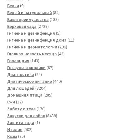
9
товаров
Белки
9
товаров
84
Белый и натуральный
84
188
товара
Ваши преимущества
188
2728
товаров
Верховая езда
2728
товаров
5
Гигиена и дезинфекция
5
товаров
11
Гигиена и дезинфекция дома
11
296
товаров
Гигиена и дерматологии
296
43
товаров
Главная новость месяца
43
143
товара
Голландия
143
товара
87
Грызуны и кролики
87
24
товаров
Диагностика
24
товара
440
Диетическое питание
440
3204
товаров
Для лошадей
3204
товара
285
Домашняя птица
285
12
товаров
Ежи
12
товаров
170
Заботу о теле
170
товаров
8439
Закуски для собак
8439
1
товаров
Защита сада
1
502
товар
Италия
502
85
товара
Козы
85