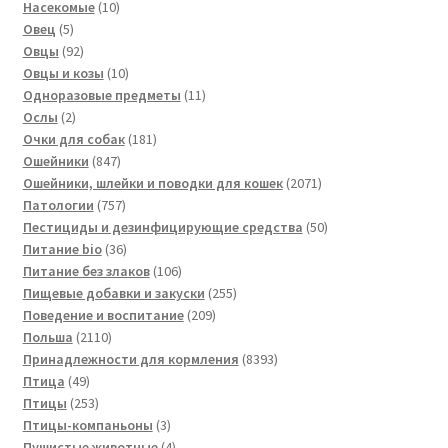
товаров
10
Насекомые
10
5
товаров
Овец
5
товаров
92
Овцы
92
товара
10
Овцы и козы
10
товаров
11
Одноразовые предметы
11
2
товаров
Ослы
2
товара
181
Очки для собак
181
847
товар
Ошейники
847
товаров
2071
Ошейники, шлейки и поводки для кошек
2071
757
товар
Патологии
757
товаров
50
Пестициды и дезинфицирующие средства
50
36
товаров
Питание bio
36
товаров
106
Питание без злаков
106
товаров
255
Пищевые добавки и закуски
255
209
товаров
Поведение и воспитание
209
2110
товаров
Польша
2110
товаров
8393
Принадлежности для кормления
8393
49
товара
Птица
49
товаров
253
Птицы
253
товара
3
Птицы-компаньоны
3
товара
4
Пушистые животные
4