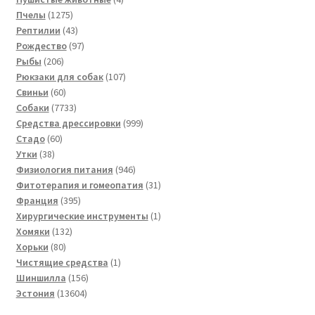
1275
товара
Пчелы
1275
товаров
43
Рептилии
43
товара
97
Рождество
97
206
товаров
Рыбы
206
товаров
107
Рюкзаки для собак
107
60
товаров
Свиньи
60
товаров
7733
Собаки
7733
товара
999
Средства дрессировки
999
60
товаров
Стадо
60
38
товаров
Утки
38
товаров
946
Физиология питания
946
товаров
31
Фитотерапия и гомеопатия
31
395
товар
Франция
395
товаров
1
Хирургические инструменты
1
132
товар
Хомяки
132
80
товара
Хорьки
80
товаров
1
Чистящие средства
1
156
товар
Шиншилла
156
13604
товаров
Эстония
13604
товара