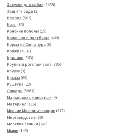
товаров
8439
Закуски для собак
8439
1
товаров
Защита сада
1
502
товар
Италия
502
85
товара
Козы
85
товаров
15
Конские попоны
15
товаров
406
Конюшня и пастбище
406
6
товаров
Корма из Сингапура
6
4391
товаров
Кошки
4391
товар
363
Кролики
363
товара
395
Крупный рогатый скот
395
3
товаров
Круузе
3
товара
69
Крысы
69
товаров
28
Кушетка
28
товаров
5663
Лошади
5663
товара
4
Маркировка животных
4
115
товара
Материал
115
товаров
372
Мелкие Млекопитающие
372
89
товара
Многовидовые
89
товаров
246
Морские свинки
246
145
товаров
Мыши
145