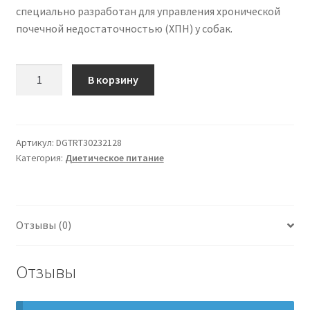
специально разработан для управления хронической
почечной недостаточностью (ХПН) у собак.
Количество
В корзину
товара
Royal
Canin
Veterinary
Артикул:
DGTRT30232128
Категория:
Диетическое питание
Dog
Renal
2
кг
Отзывы (0)
Отзывы