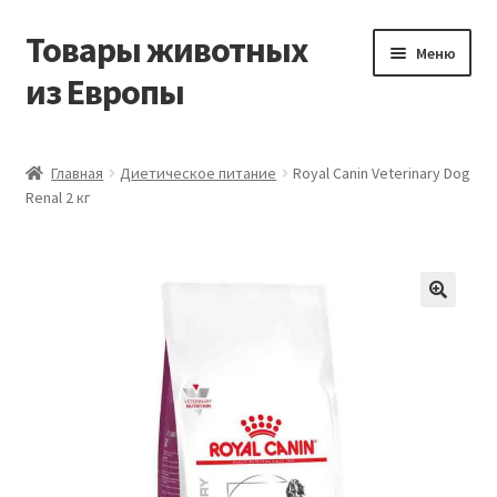
Товары животных
Перейти
Перейти
Меню
к
к
из Европы
навигации
содержимому
Главная
Главная
Диетическое питание
Royal Canin Veterinary Dog
Renal 2 кг
Виды доставки
Заказать доставку корма из Германии
Контакты
Корзина
Мой аккаунт
О компании