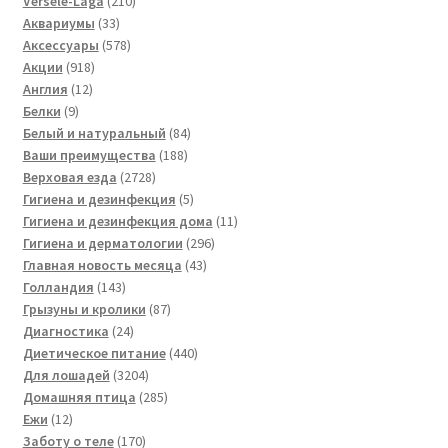
Versele-Laga
210
33
товаров
Аквариумы
33
товара
578
Аксессуары
578
918
товаров
Акции
918
12
товаров
Англия
12
9
товаров
Белки
9
товаров
84
Белый и натуральный
84
188
товара
Ваши преимущества
188
2728
товаров
Верховая езда
2728
товаров
5
Гигиена и дезинфекция
5
товаров
11
Гигиена и дезинфекция дома
11
296
товаров
Гигиена и дерматологии
296
43
товаров
Главная новость месяца
43
143
товара
Голландия
143
товара
87
Грызуны и кролики
87
24
товаров
Диагностика
24
товара
440
Диетическое питание
440
3204
товаров
Для лошадей
3204
товара
285
Домашняя птица
285
12
товаров
Ежи
12
товаров
170
Заботу о теле
170