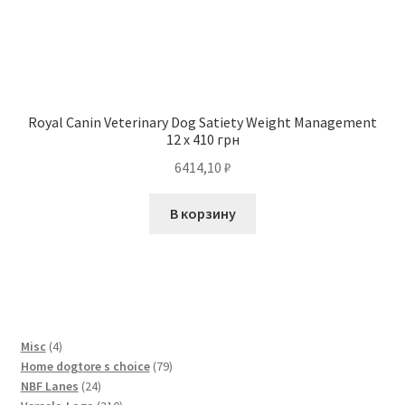
Royal Canin Veterinary Dog Satiety Weight Management
12 x 410 грн
6414,10
₽
В корзину
4
Misc
4
товара
79
Home dogtore s choice
79
24
товаров
NBF Lanes
24
товара
210