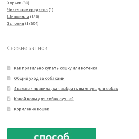
80
товара
Хорьки
80
товаров
1
Чистящие средства
1
156
товар
Шиншилла
156
13604
товаров
Эстония
13604
товара
Свежие записи
Как правильно купать кошку или котенка
Общий уход за собаками
4 важных правила, как выбрать шампунь для собак
Какой корм для собак лучше?
Кормление кошек