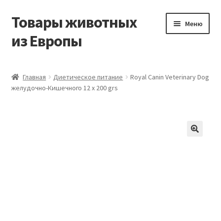
Товары животных
Перейти
Перейти
Меню
к
к
из Европы
навигации
содержимому
Главная
Главная
Диетическое питание
Royal Canin Veterinary Dog
желудочно-Кишечного 12 x 200 grs
Виды доставки
Заказать доставку корма из Германии
Контакты
Корзина
Мой аккаунт
О компании