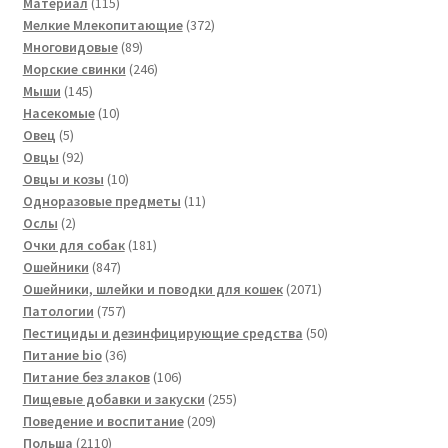
115
товара
Материал
115
товаров
372
Мелкие Млекопитающие
372
89
товара
Многовидовые
89
товаров
246
Морские свинки
246
145
товаров
Мыши
145
товаров
10
Насекомые
10
5
товаров
Овец
5
товаров
92
Овцы
92
товара
10
Овцы и козы
10
товаров
11
Одноразовые предметы
11
2
товаров
Ослы
2
товара
181
Очки для собак
181
847
товар
Ошейники
847
товаров
2071
Ошейники, шлейки и поводки для кошек
2071
757
товар
Патологии
757
товаров
50
Пестициды и дезинфицирующие средства
50
36
товаров
Питание bio
36
товаров
106
Питание без злаков
106
товаров
255
Пищевые добавки и закуски
255
209
товаров
Поведение и воспитание
209
2110
товаров
Польша
2110