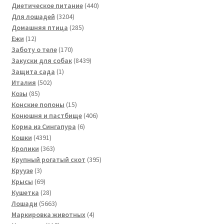
товара
440
Диетическое питание
440
3204
товаров
Для лошадей
3204
товара
285
Домашняя птица
285
12
товаров
Ежи
12
товаров
170
Заботу о теле
170
товаров
8439
Закуски для собак
8439
1
товаров
Защита сада
1
502
товар
Италия
502
85
товара
Козы
85
товаров
15
Конские попоны
15
товаров
406
Конюшня и пастбище
406
6
товаров
Корма из Сингапура
6
4391
товаров
Кошки
4391
товар
363
Кролики
363
товара
395
Крупный рогатый скот
395
3
товаров
Круузе
3
товара
69
Крысы
69
товаров
28
Кушетка
28
товаров
5663
Лошади
5663
товара
4
Маркировка животных
4