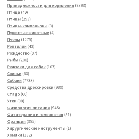
товаров
8393
Принадлежности для кормления
8393
49
товара
Птица
49
товаров
253
Птицы
253
товара
3
Птицы-компаньоны
3
товара
4
Пушистые животные
4
1275
товара
Пчелы
1275
товаров
43
Рептилии
43
товара
97
Рождество
97
206
товаров
Рыбы
206
товаров
107
Рюкзаки для собак
107
60
товаров
Свиньи
60
товаров
7733
Собаки
7733
товара
999
Средства дрессировки
999
60
товаров
Стадо
60
38
товаров
Утки
38
товаров
946
Физиология питания
946
товаров
31
Фитотерапия и гомеопатия
31
395
товар
Франция
395
товаров
1
Хирургические инструменты
1
132
товар
Хомяки
132