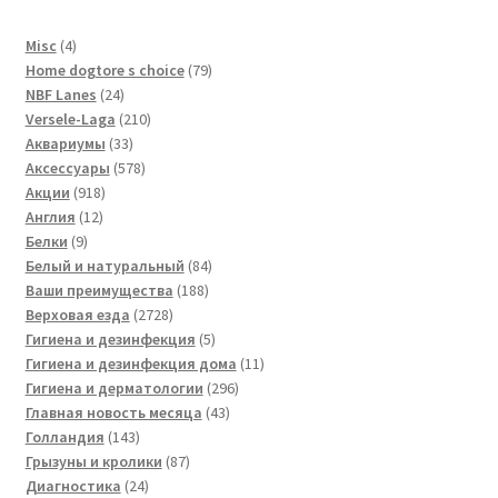
4
Misc
4
товара
79
Home dogtore s choice
79
24
товаров
NBF Lanes
24
товара
210
Versele-Laga
210
33
товаров
Аквариумы
33
товара
578
Аксессуары
578
918
товаров
Акции
918
12
товаров
Англия
12
9
товаров
Белки
9
товаров
84
Белый и натуральный
84
188
товара
Ваши преимущества
188
2728
товаров
Верховая езда
2728
товаров
5
Гигиена и дезинфекция
5
товаров
11
Гигиена и дезинфекция дома
11
296
товаров
Гигиена и дерматологии
296
43
товаров
Главная новость месяца
43
143
товара
Голландия
143
товара
87
Грызуны и кролики
87
24
товаров
Диагностика
24