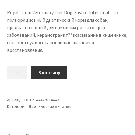
Royal Canin Veterinary Diet Dog Gastro Intestinal это
полнорационный диетический корм для собак,
предназначенный для снижения риска острых
заболеваний, керамогранит??всасывание в кишечнике,
способствуя восстановлению питания и
восстановления.
Количество
В корзину
товара
Royal
Canin
Veterinary
Артикул:
DGTRT44429118443
Категория:
Диетическое питание
Dog
желудочно-
Кишечного
12