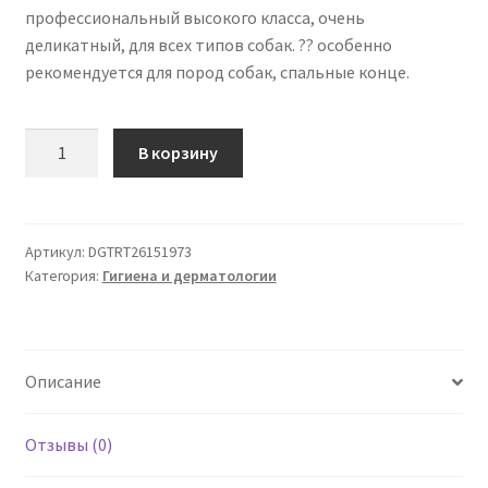
профессиональный высокого класса, очень
деликатный, для всех типов собак. ?? особенно
рекомендуется для пород собак, спальные конце.
Количество
В корзину
товара
Шампунь
PRO
Dogteur
Артикул:
DGTRT26151973
Категория:
Гигиена и дерматологии
Мандарин
5
Л
Описание
Отзывы (0)