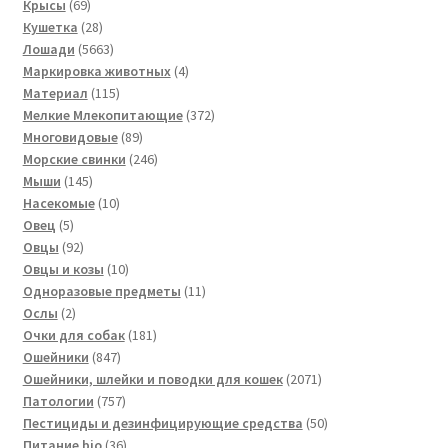
товара
69
Крысы
69
товаров
28
Кушетка
28
товаров
5663
Лошади
5663
товара
4
Маркировка животных
4
115
товара
Материал
115
товаров
372
Мелкие Млекопитающие
372
89
товара
Многовидовые
89
товаров
246
Морские свинки
246
145
товаров
Мыши
145
товаров
10
Насекомые
10
5
товаров
Овец
5
товаров
92
Овцы
92
товара
10
Овцы и козы
10
товаров
11
Одноразовые предметы
11
2
товаров
Ослы
2
товара
181
Очки для собак
181
847
товар
Ошейники
847
товаров
2071
Ошейники, шлейки и поводки для кошек
2071
757
товар
Патологии
757
товаров
50
Пестициды и дезинфицирующие средства
50
36
товаров
Питание bio
36