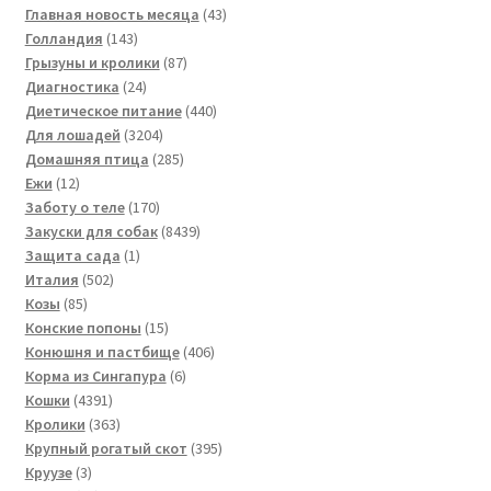
43
товаров
Главная новость месяца
43
143
товара
Голландия
143
товара
87
Грызуны и кролики
87
24
товаров
Диагностика
24
товара
440
Диетическое питание
440
3204
товаров
Для лошадей
3204
товара
285
Домашняя птица
285
12
товаров
Ежи
12
товаров
170
Заботу о теле
170
товаров
8439
Закуски для собак
8439
1
товаров
Защита сада
1
502
товар
Италия
502
85
товара
Козы
85
товаров
15
Конские попоны
15
товаров
406
Конюшня и пастбище
406
6
товаров
Корма из Сингапура
6
4391
товаров
Кошки
4391
товар
363
Кролики
363
товара
395
Крупный рогатый скот
395
3
товаров
Круузе
3