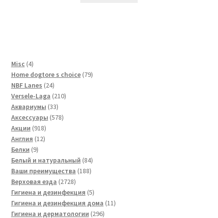
4
Misc
4
товара
79
Home dogtore s choice
79
24
товаров
NBF Lanes
24
товара
210
Versele-Laga
210
33
товаров
Аквариумы
33
товара
578
Аксессуары
578
918
товаров
Акции
918
12
товаров
Англия
12
9
товаров
Белки
9
товаров
84
Белый и натуральный
84
188
товара
Ваши преимущества
188
2728
товаров
Верховая езда
2728
товаров
5
Гигиена и дезинфекция
5
товаров
11
Гигиена и дезинфекция дома
11
296
товаров
Гигиена и дерматологии
296