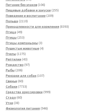
товаров
106
Питание без злаков
106
товаров
255
Пищевые добавки и закуски
255
209
товаров
Поведение и воспитание
209
2110
товаров
Польша
2110
товаров
8393
Принадлежности для кормления
8393
49
товара
Птица
49
товаров
253
Птицы
253
товара
3
Птицы-компаньоны
3
товара
4
Пушистые животные
4
1275
товара
Пчелы
1275
товаров
43
Рептилии
43
товара
97
Рождество
97
206
товаров
Рыбы
206
товаров
107
Рюкзаки для собак
107
60
товаров
Свиньи
60
товаров
7733
Собаки
7733
товара
999
Средства дрессировки
999
60
товаров
Стадо
60
38
товаров
Утки
38
товаров
946
Физиология питания
946