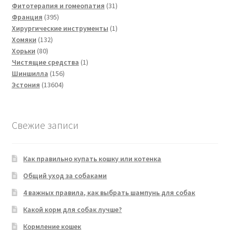
товаров
31
Фитотерапия и гомеопатия
31
395
товар
Франция
395
товаров
1
Хирургические инструменты
1
132
товар
Хомяки
132
80
товара
Хорьки
80
товаров
1
Чистящие средства
1
156
товар
Шиншилла
156
13604
товаров
Эстония
13604
товара
Свежие записи
Как правильно купать кошку или котенка
Общий уход за собаками
4 важных правила, как выбрать шампунь для собак
Какой корм для собак лучше?
Кормление кошек