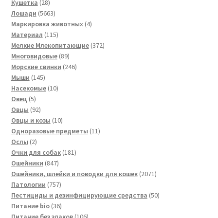
товаров
28
Кушетка
28
товаров
5663
Лошади
5663
товара
4
Маркировка животных
4
115
товара
Материал
115
товаров
372
Мелкие Млекопитающие
372
89
товара
Многовидовые
89
товаров
246
Морские свинки
246
145
товаров
Мыши
145
товаров
10
Насекомые
10
5
товаров
Овец
5
товаров
92
Овцы
92
товара
10
Овцы и козы
10
товаров
11
Одноразовые предметы
11
2
товаров
Ослы
2
товара
181
Очки для собак
181
847
товар
Ошейники
847
товаров
2071
Ошейники, шлейки и поводки для кошек
2071
757
товар
Патологии
757
товаров
50
Пестициды и дезинфицирующие средства
50
36
товаров
Питание bio
36
товаров
106
Питание без злаков
106