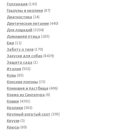
143
товара
Голландия
143
товара
87
Грызуны и кролики
87
24
товаров
Диагностика
24
товара
440
Диетическое питание
440
3204
товаров
Для лошадей
3204
товара
285
Домашняя птица
285
12
товаров
Ежи
12
товаров
170
Заботу о теле
170
товаров
8439
Закуски для собак
8439
1
товаров
Защита сада
1
502
товар
Италия
502
85
товара
Козы
85
товаров
15
Конские попоны
15
товаров
406
Конюшня и пастбище
406
6
товаров
Корма из Сингапура
6
4391
товаров
Кошки
4391
товар
363
Кролики
363
товара
395
Крупный рогатый скот
395
3
товаров
Круузе
3
товара
69
Крысы
69