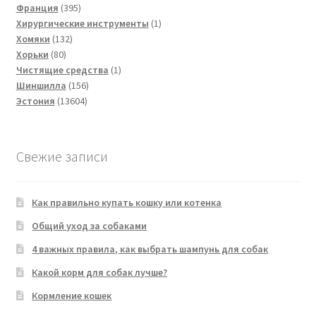
395
товар
Франция
395
товаров
1
Хирургические инструменты
1
132
товар
Хомяки
132
80
товара
Хорьки
80
товаров
1
Чистящие средства
1
156
товар
Шиншилла
156
13604
товаров
Эстония
13604
товара
Свежие записи
Как правильно купать кошку или котенка
Общий уход за собаками
4 важных правила, как выбрать шампунь для собак
Какой корм для собак лучше?
Кормление кошек