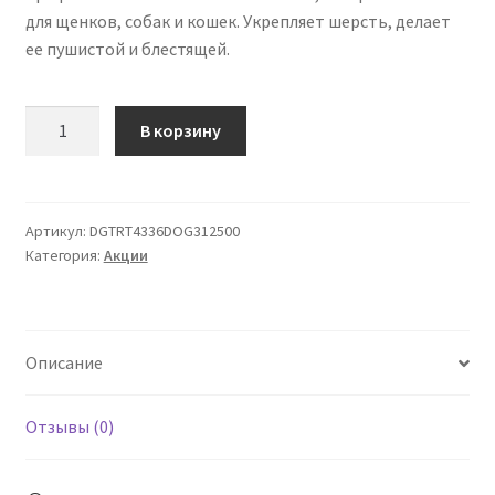
для щенков, собак и кошек. Укрепляет шерсть, делает
ее пушистой и блестящей.
Количество
В корзину
товара
Шампунь
PRO
Dogteur
Артикул:
DGTRT4336DOG312500
Категория:
Акции
Молоко
500
мл
Описание
Отзывы (0)