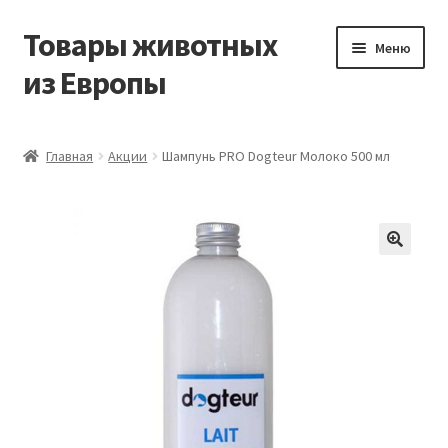
Товары животных
Перейти
Перейти
Меню
к
к
из Европы
навигации
содержимому
Главная
Главная
Акции
Шампунь PRO Dogteur Молоко 500 мл
Виды доставки
Заказать доставку корма из Германии
Контакты
Корзина
Мой аккаунт
О компании