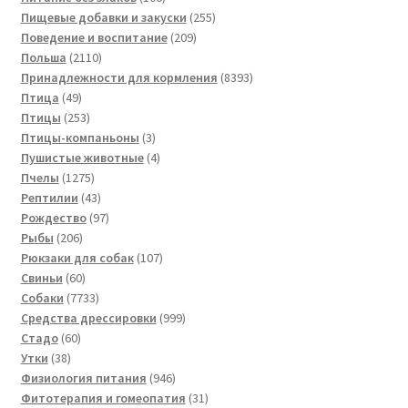
товаров
255
Пищевые добавки и закуски
255
209
товаров
Поведение и воспитание
209
2110
товаров
Польша
2110
товаров
8393
Принадлежности для кормления
8393
49
товара
Птица
49
товаров
253
Птицы
253
товара
3
Птицы-компаньоны
3
товара
4
Пушистые животные
4
1275
товара
Пчелы
1275
товаров
43
Рептилии
43
товара
97
Рождество
97
206
товаров
Рыбы
206
товаров
107
Рюкзаки для собак
107
60
товаров
Свиньи
60
товаров
7733
Собаки
7733
товара
999
Средства дрессировки
999
60
товаров
Стадо
60
38
товаров
Утки
38
товаров
946
Физиология питания
946
товаров
31
Фитотерапия и гомеопатия
31