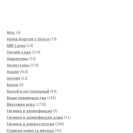
4
Misc
4
товара
79
Home dogtore s choice
79
24
товаров
NBF Lanes
24
товара
210
Versele-Laga
210
33
товаров
Аквариумы
33
товара
578
Аксессуары
578
918
товаров
Акции
918
12
товаров
Англия
12
9
товаров
Белки
9
товаров
84
Белый и натуральный
84
188
товара
Ваши преимущества
188
2728
товаров
Верховая езда
2728
товаров
5
Гигиена и дезинфекция
5
товаров
11
Гигиена и дезинфекция дома
11
296
товаров
Гигиена и дерматологии
296
43
товаров
Главная новость месяца
43