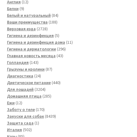
12
товаров
Англия
12
9
товаров
Белки
9
товаров
84
Белый и натуральный
84
188
товара
Ваши преимущества
188
2728
товаров
Верховая езда
2728
товаров
5
Гигиена и дезинфекция
5
товаров
11
Гигиена и дезинфекция дома
11
296
товаров
Гигиена и дерматологии
296
43
товаров
Главная новость месяца
43
143
товара
Голландия
143
товара
87
Грызуны и кролики
87
24
товаров
Диагностика
24
товара
440
Диетическое питание
440
3204
товаров
Для лошадей
3204
товара
285
Домашняя птица
285
12
товаров
Ежи
12
товаров
170
Заботу о теле
170
товаров
8439
Закуски для собак
8439
1
товаров
Защита сада
1
502
товар
Италия
502
85
товара
Козы
85