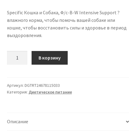
Specific Кошка и Собака, Ф/с-В-W Intensive Support ?
влажного корма, чтобы помочь вашей собаке или
кошке, чтобы восстановить силы и здоровье в период
выздоровления.
Количество
В корзину
товара
Specific
Кошка
и
Артикул:
DGTRT24678115033
Категория:
Диетическое питание
Собака
Intensive
Support
F/C-
Описание
В-
Ш