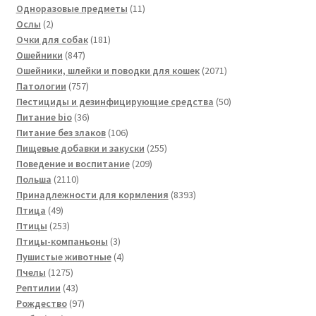
товаров
11
Одноразовые предметы
11
2
товаров
Ослы
2
товара
181
Очки для собак
181
847
товар
Ошейники
847
товаров
2071
Ошейники, шлейки и поводки для кошек
2071
757
товар
Патологии
757
товаров
50
Пестициды и дезинфицирующие средства
50
36
товаров
Питание bio
36
товаров
106
Питание без злаков
106
товаров
255
Пищевые добавки и закуски
255
209
товаров
Поведение и воспитание
209
2110
товаров
Польша
2110
товаров
8393
Принадлежности для кормления
8393
49
товара
Птица
49
товаров
253
Птицы
253
товара
3
Птицы-компаньоны
3
товара
4
Пушистые животные
4
1275
товара
Пчелы
1275
товаров
43
Рептилии
43
товара
97
Рождество
97