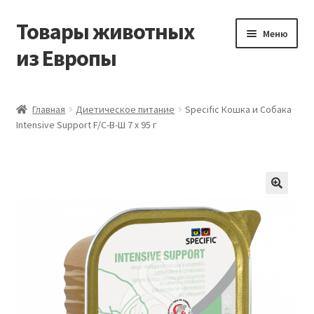
Товары животных
Перейти
Перейти
Меню
к
к
из Европы
навигации
содержимому
Главная
Главная
Диетическое питание
Specific Кошка и Собака
Intensive Support F/C-В-Ш 7 х 95 г
Виды доставки
Заказать доставку корма из Германии
Контакты
Корзина
Мой аккаунт
О компании