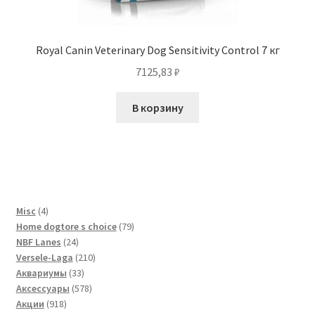
Royal Canin Veterinary Dog Sensitivity Control 7 кг
7125,83
₽
В корзину
4
Misc
4
товара
79
Home dogtore s choice
79
24
товаров
NBF Lanes
24
товара
210
Versele-Laga
210
33
товаров
Аквариумы
33
товара
578
Аксессуары
578
918
товаров
Акции
918