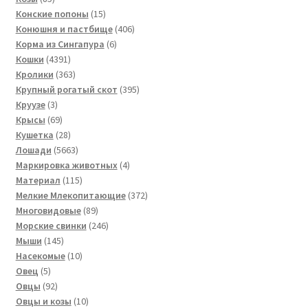
товаров
15
Конские попоны
15
товаров
406
Конюшня и пастбище
406
6
товаров
Корма из Сингапура
6
4391
товаров
Кошки
4391
товар
363
Кролики
363
товара
395
Крупный рогатый скот
395
3
товаров
Круузе
3
товара
69
Крысы
69
товаров
28
Кушетка
28
товаров
5663
Лошади
5663
товара
4
Маркировка животных
4
115
товара
Материал
115
товаров
372
Мелкие Млекопитающие
372
89
товара
Многовидовые
89
товаров
246
Морские свинки
246
145
товаров
Мыши
145
товаров
10
Насекомые
10
5
товаров
Овец
5
товаров
92
Овцы
92
товара
10
Овцы и козы
10