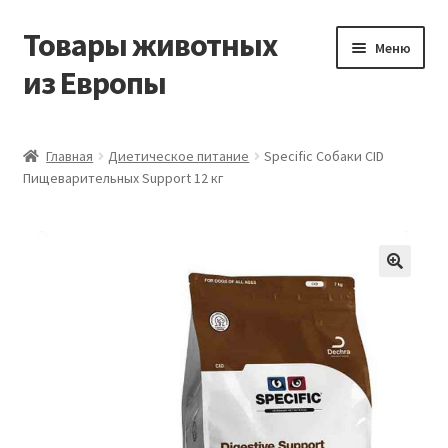
Товары животных
Перейти
Перейти
Меню
к
к
из Европы
навигации
содержимому
Главная
Главная
Диетическое питание
Specific Собаки CID
Пищеварительных Support 12 кг
Виды доставки
Заказать доставку корма из Германии
Контакты
Корзина
Мой аккаунт
О компании