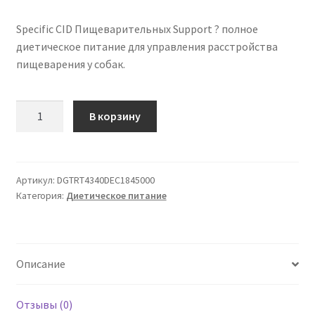
Specific CID Пищеварительных Support ? полное
диетическое питание для управления расстройства
пищеварения у собак.
Количество
В корзину
товара
Specific
Собаки
CID
Артикул:
DGTRT4340DEC1845000
Категория:
Диетическое питание
Пищеварительных
Support
12
кг
Описание
Отзывы (0)