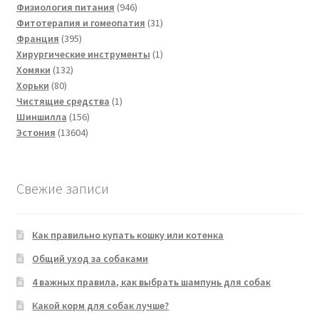
товаров
946
Физиология питания
946
товаров
31
Фитотерапия и гомеопатия
31
395
товар
Франция
395
товаров
1
Хирургические инструменты
1
132
товар
Хомяки
132
80
товара
Хорьки
80
товаров
1
Чистящие средства
1
156
товар
Шиншилла
156
13604
товаров
Эстония
13604
товара
Свежие записи
Как правильно купать кошку или котенка
Общий уход за собаками
4 важных правила, как выбрать шампунь для собак
Какой корм для собак лучше?