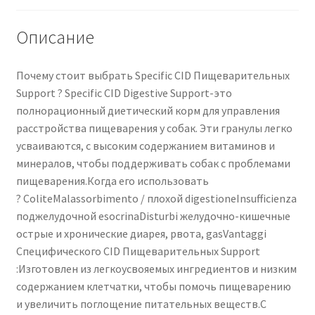
Описание
Почему стоит выбрать Specific CID Пищеварительных
Support ? Specific CID Digestive Support-это
полнорационный диетический корм для управления
расстройства пищеварения у собак. Эти гранулы легко
усваиваются, с высоким содержанием витаминов и
минералов, чтобы поддерживать собак с проблемами
пищеварения.Когда его использовать
? ColiteMalassorbimento / плохой digestioneInsufficienza
поджелудочной esocrinaDisturbi желудочно-кишечные
острые и хронические диарея, рвота, gasVantaggi
Специфического CID Пищеварительных Support
:Изготовлен из легкоусвояемых ингредиентов и низким
содержанием клетчатки, чтобы помочь пищеварению
и увеличить поглощение питательных веществ.С