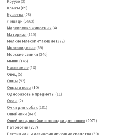
3
товаров
Круузе
3
товара
69
Крысы
69
товаров
28
Кушетка
28
товаров
5663
Лошади
5663
товара
4
Маркировка животных
4
115
товара
Материал
115
товаров
372
Мелкие Млекопитающие
372
89
товара
Многовидовые
89
товаров
246
Морские свинки
246
145
товаров
Мыши
145
товаров
10
Насекомые
10
5
товаров
Овец
5
товаров
92
Овцы
92
товара
10
Овцы и козы
10
товаров
11
Одноразовые предметы
11
2
товаров
Ослы
2
товара
181
Очки для собак
181
847
товар
Ошейники
847
товаров
2071
Ошейники, шлейки и поводки для кошек
2071
757
товар
Патологии
757
товаров
50
Пестициды и дезинфицирующие средства
50