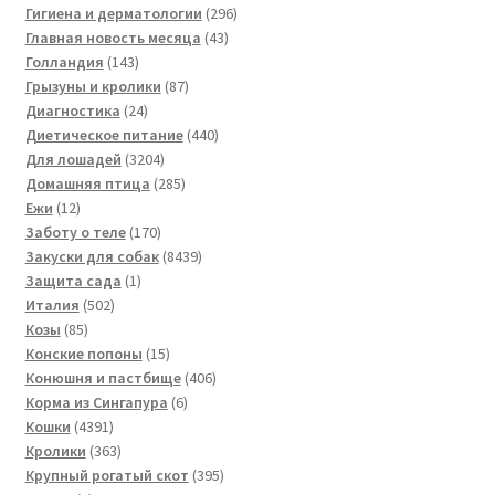
296
товаров
Гигиена и дерматологии
296
43
товаров
Главная новость месяца
43
143
товара
Голландия
143
товара
87
Грызуны и кролики
87
24
товаров
Диагностика
24
товара
440
Диетическое питание
440
3204
товаров
Для лошадей
3204
товара
285
Домашняя птица
285
12
товаров
Ежи
12
товаров
170
Заботу о теле
170
товаров
8439
Закуски для собак
8439
1
товаров
Защита сада
1
502
товар
Италия
502
85
товара
Козы
85
товаров
15
Конские попоны
15
товаров
406
Конюшня и пастбище
406
6
товаров
Корма из Сингапура
6
4391
товаров
Кошки
4391
товар
363
Кролики
363
товара
395
Крупный рогатый скот
395