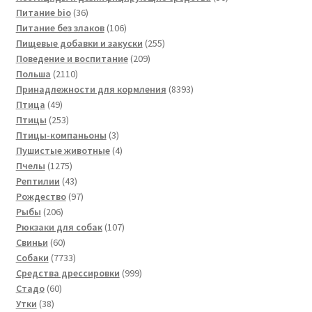
36
товаров
Питание bio
36
товаров
106
Питание без злаков
106
товаров
255
Пищевые добавки и закуски
255
209
товаров
Поведение и воспитание
209
2110
товаров
Польша
2110
товаров
8393
Принадлежности для кормления
8393
49
товара
Птица
49
товаров
253
Птицы
253
товара
3
Птицы-компаньоны
3
товара
4
Пушистые животные
4
1275
товара
Пчелы
1275
товаров
43
Рептилии
43
товара
97
Рождество
97
206
товаров
Рыбы
206
товаров
107
Рюкзаки для собак
107
60
товаров
Свиньи
60
товаров
7733
Собаки
7733
товара
999
Средства дрессировки
999
60
товаров
Стадо
60
38
товаров
Утки
38