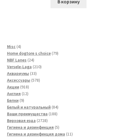
В корзину
4
Misc
4
товара
79
Home dogtore s choice
79
24
товаров
NBF Lanes
24
товара
210
Versele-Laga
210
33
товаров
Аквариумы
33
товара
578
Аксессуары
578
918
товаров
Акции
918
12
товаров
Англия
12
9
товаров
Белки
9
товаров
84
Белый и натуральный
84
188
товара
Ваши преимущества
188
2728
товаров
Верховая езда
2728
товаров
5
Гигиена и дезинфекция
5
товаров
11
Гигиена и дезинфекция дома
11