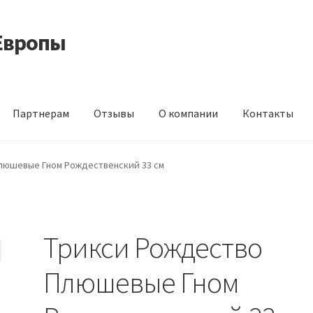
Европы
Партнерам
Отзывы
О компании
Контакты
 корма из Германии
Контакты
Корзина
Мой аккаунт
О компани
люшевые Гном Рождественский 33 см
идки
Трикси Рождество
Плюшевые Гном