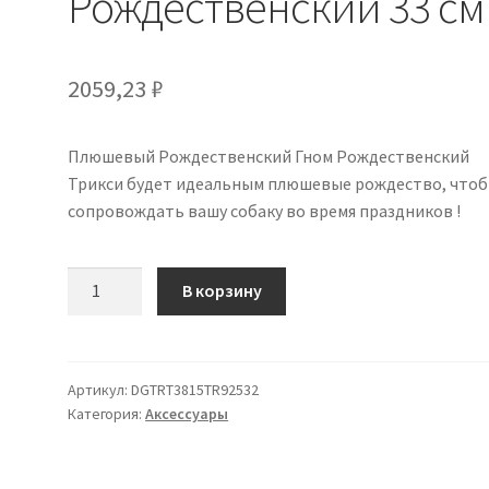
Рождественский 33 см
2059,23
₽
Плюшевый Рождественский Гном Рождественский
Трикси будет идеальным плюшевые рождество, что
сопровождать вашу собаку во время праздников !
Количество
В корзину
товара
Трикси
Рождество
Плюшевые
Артикул:
DGTRT3815TR92532
Категория:
Аксессуары
Гном
Рождественский
33