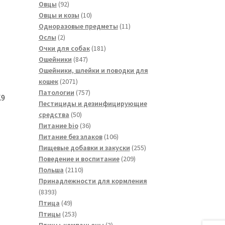
товаров
92
Овцы
92
товара
10
Овцы и козы
10
товаров
11
Одноразовые предметы
11
2
товаров
Ослы
2
товара
181
Очки для собак
181
847
товар
Ошейники
847
товаров
Ошейники, шлейки и поводки для
2071
кошек
2071
товар
757
Патологии
757
K9
товаров
Пестициды и дезинфицирующие
50
средства
50
товаров
36
Питание bio
36
товаров
106
Питание без злаков
106
товаров
255
Пищевые добавки и закуски
255
209
товаров
Поведение и воспитание
209
2110
товаров
Польша
2110
товаров
Принадлежности для кормления
8393
8393
товара
49
Птица
49
товаров
253
Птицы
253
товара
3
Птицы-компаньоны
3