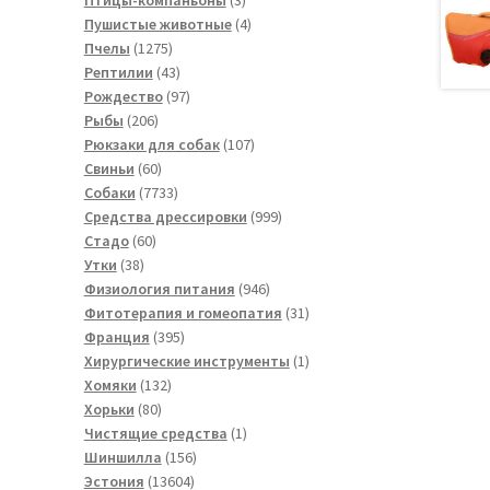
товара
4
Пушистые животные
4
1275
товара
Пчелы
1275
товаров
43
Рептилии
43
товара
97
Рождество
97
206
товаров
Рыбы
206
товаров
107
Рюкзаки для собак
107
60
товаров
Свиньи
60
товаров
7733
Собаки
7733
товара
999
Средства дрессировки
999
60
товаров
Стадо
60
38
товаров
Утки
38
товаров
946
Физиология питания
946
товаров
31
Фитотерапия и гомеопатия
31
395
товар
Франция
395
товаров
1
Хирургические инструменты
1
132
товар
Хомяки
132
80
товара
Хорьки
80
товаров
1
Чистящие средства
1
156
товар
Шиншилла
156
13604
товаров
Эстония
13604