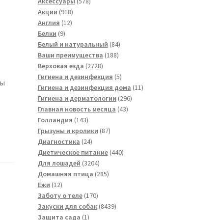
товара
578
Аксессуары
578
918
товаров
Акции
918
12
товаров
Англия
12
9
товаров
Белки
9
товаров
84
Белый и натуральный
84
188
товара
Ваши преимущества
188
2728
товаров
Верховая езда
2728
товаров
5
Гигиена и дезинфекция
5
бы
товаров
11
Гигиена и дезинфекция дома
11
296
товаров
Гигиена и дерматологии
296
43
товаров
Главная новость месяца
43
143
товара
Голландия
143
товара
87
Грызуны и кролики
87
24
товаров
Диагностика
24
товара
440
Диетическое питание
440
3204
товаров
Для лошадей
3204
товара
285
Домашняя птица
285
12
товаров
Ежи
12
товаров
170
Заботу о теле
170
товаров
8439
Закуски для собак
8439
1
товаров
Защита сада
1