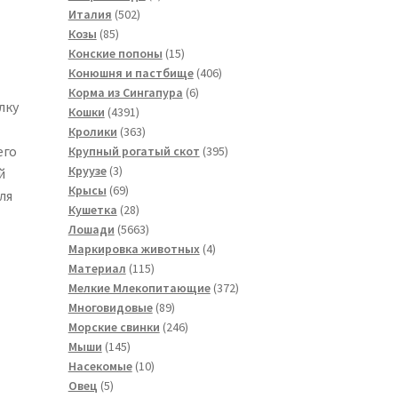
502
товар
Италия
502
85
товара
Козы
85
товаров
15
Конские попоны
15
товаров
406
Конюшня и пастбище
406
6
товаров
Корма из Сингапура
6
лку
4391
товаров
Кошки
4391
товар
363
Кролики
363
товара
395
его
Крупный рогатый скот
395
3
товаров
Круузе
3
й
товара
69
Крысы
69
ля
товаров
28
Кушетка
28
товаров
5663
Лошади
5663
товара
4
Маркировка животных
4
115
товара
Материал
115
товаров
372
Мелкие Млекопитающие
372
89
товара
Многовидовые
89
товаров
246
Морские свинки
246
145
товаров
Мыши
145
товаров
10
Насекомые
10
5
товаров
Овец
5