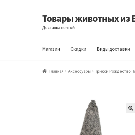
Товары животных из 
Перейти
Перейти
к
к
Доставка почтой
навигации
содержимому
Магазин
Скидки
Виды доставки
Главная
Виды доставки
Заказать доставку
Главная
Аксессуары
Трикси Рождество П
Отзывы
Оформление заказа
Партнерам
Ск