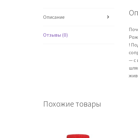
Оп
Описание
Поч
Отзывы (0)
Рож
! П
соп
— с 
шля
жив
Похожие товары