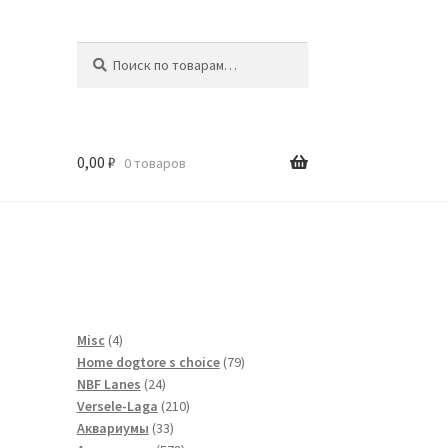
Искать:
Поиск
0,00
₽
0 товаров
и
4
Misc
4
товара
79
Home dogtore s choice
79
24
товаров
NBF Lanes
24
товара
210
Versele-Laga
210
33
товаров
Аквариумы
33