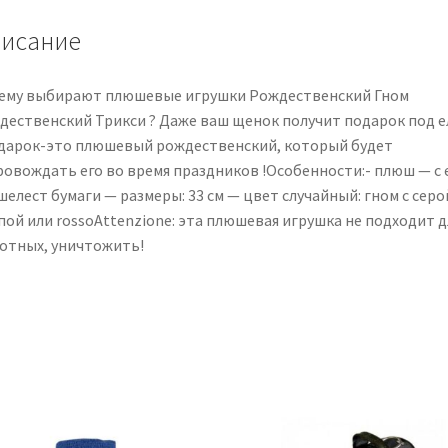
см
исание
ему выбирают плюшевые игрушки Рождественский Гном
дественский Трикси ? Даже ваш щенок получит подарок под е
одарок-это плюшевый рождественский, который будет
ровождать его во время праздников !Особенности:- плюш — с 
шелест бумаги — размеры: 33 см — цвет случайный: гном с серо
пой или rossoAttenzione: эта плюшевая игрушка не подходит д
отных, уничтожить!