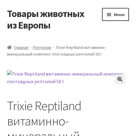
Товары животных
Перейти
Перейти
Меню
к
к
из Европы
навигации
содержимому
Главная
Главная
Рептилии
Trixie Reptiland витаминно-
минеральный комплекс плотоядных рептилий 50 г
Виды доставки
Заказать доставку корма из Германии
Контакты
Trixie Reptiland
Корзина
витаминно-
Мой аккаунт
минеральный
О компании