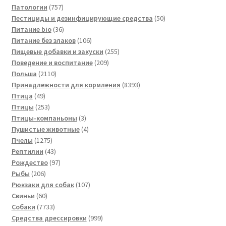
757
товар
Патологии
757
товаров
50
Пестициды и дезинфицирующие средства
50
36
товаров
Питание bio
36
товаров
106
Питание без злаков
106
товаров
255
Пищевые добавки и закуски
255
209
товаров
Поведение и воспитание
209
2110
товаров
Польша
2110
товаров
8393
Принадлежности для кормления
8393
49
товара
Птица
49
товаров
253
Птицы
253
товара
3
Птицы-компаньоны
3
товара
4
Пушистые животные
4
1275
товара
Пчелы
1275
товаров
43
Рептилии
43
товара
97
Рождество
97
206
товаров
Рыбы
206
товаров
107
Рюкзаки для собак
107
60
товаров
Свиньи
60
товаров
7733
Собаки
7733
товара
999
Средства дрессировки
999