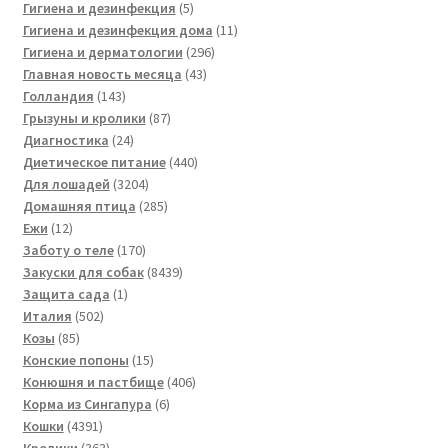
товаров
5
Гигиена и дезинфекция
5
товаров
11
Гигиена и дезинфекция дома
11
296
товаров
Гигиена и дерматологии
296
43
товаров
Главная новость месяца
43
143
товара
Голландия
143
товара
87
Грызуны и кролики
87
24
товаров
Диагностика
24
товара
440
Диетическое питание
440
3204
товаров
Для лошадей
3204
товара
285
Домашняя птица
285
12
товаров
Ежи
12
товаров
170
Заботу о теле
170
товаров
8439
Закуски для собак
8439
1
товаров
Защита сада
1
502
товар
Италия
502
85
товара
Козы
85
товаров
15
Конские попоны
15
товаров
406
Конюшня и пастбище
406
6
товаров
Корма из Сингапура
6
4391
товаров
Кошки
4391
товар
363