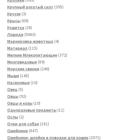
Кролики
363
товара
395
Крупный рогатый скот
395
3
товаров
Круузе
3
товара
69
Крысы
69
товаров
28
Кушетка
28
товаров
5663
Лошади
5663
товара
4
Маркировка животных
4
115
товара
Материал
115
товаров
372
Мелкие Млекопитающие
372
89
товара
Многовидовые
89
товаров
246
Морские свинки
246
145
товаров
Мыши
145
товаров
10
Насекомые
10
5
товаров
Овец
5
товаров
92
Овцы
92
товара
10
Овцы и козы
10
товаров
11
Одноразовые предметы
11
2
товаров
Ослы
2
товара
181
Очки для собак
181
847
товар
Ошейники
847
товаров
2071
Ошейники, шлейки и поводки для кошек
2071