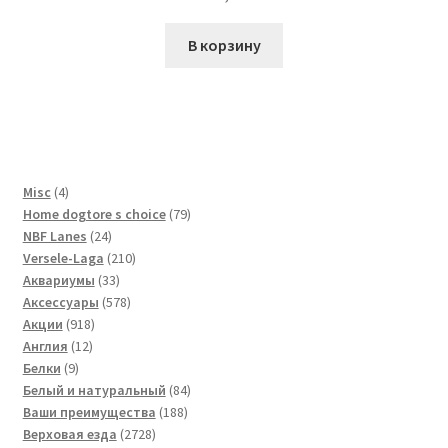
В корзину
4
Misc
4
товара
79
Home dogtore s choice
79
24
товаров
NBF Lanes
24
товара
210
Versele-Laga
210
33
товаров
Аквариумы
33
товара
578
Аксессуары
578
918
товаров
Акции
918
12
товаров
Англия
12
9
товаров
Белки
9
товаров
84
Белый и натуральный
84
188
товара
Ваши преимущества
188
2728
товаров
Верховая езда
2728