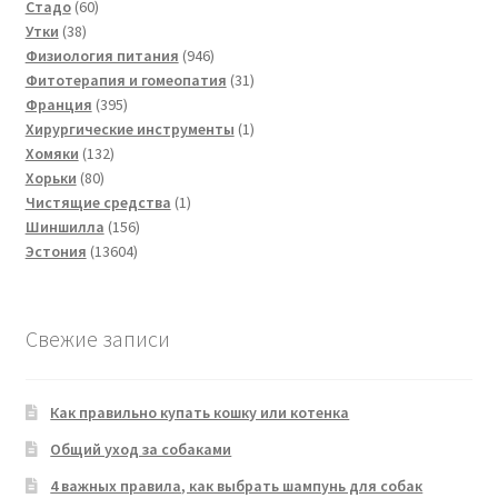
60
товаров
Стадо
60
38
товаров
Утки
38
товаров
946
Физиология питания
946
товаров
31
Фитотерапия и гомеопатия
31
395
товар
Франция
395
товаров
1
Хирургические инструменты
1
132
товар
Хомяки
132
80
товара
Хорьки
80
товаров
1
Чистящие средства
1
156
товар
Шиншилла
156
13604
товаров
Эстония
13604
товара
Свежие записи
Как правильно купать кошку или котенка
Общий уход за собаками
4 важных правила, как выбрать шампунь для собак