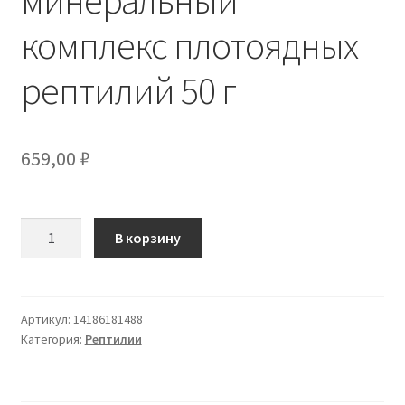
комплекс плотоядных
Отзывы
рептилий 50 г
Оформление заказа
Партнерам
659,00
₽
Скидки
Количество
В корзину
товара
Trixie
Reptiland
витаминно-
Артикул:
14186181488
Категория:
Рептилии
минеральный
комплекс
плотоядных