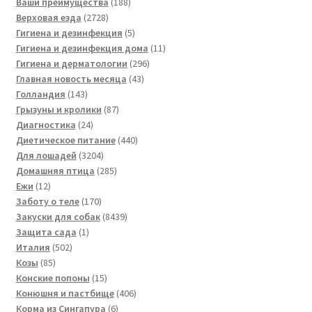
188
товара
Ваши преимущества
188
2728
товаров
Верховая езда
2728
товаров
5
Гигиена и дезинфекция
5
товаров
11
Гигиена и дезинфекция дома
11
296
товаров
Гигиена и дерматологии
296
43
товаров
Главная новость месяца
43
143
товара
Голландия
143
товара
87
Грызуны и кролики
87
24
товаров
Диагностика
24
товара
440
Диетическое питание
440
3204
товаров
Для лошадей
3204
товара
285
Домашняя птица
285
12
товаров
Ежи
12
товаров
170
Заботу о теле
170
товаров
8439
Закуски для собак
8439
1
товаров
Защита сада
1
502
товар
Италия
502
85
товара
Козы
85
товаров
15
Конские попоны
15
товаров
406
Конюшня и пастбище
406
6
товаров
Корма из Сингапура
6