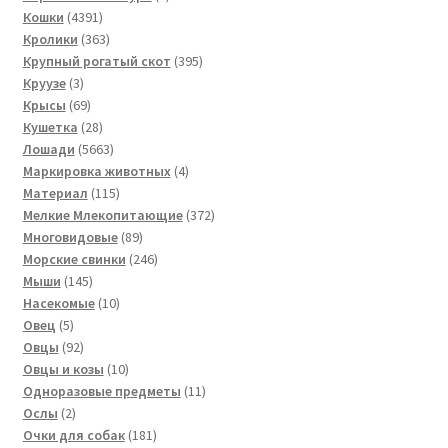
4391
товаров
Кошки
4391
товар
363
Кролики
363
товара
395
Крупный рогатый скот
395
3
товаров
Круузе
3
товара
69
Крысы
69
товаров
28
Кушетка
28
товаров
5663
Лошади
5663
товара
4
Маркировка животных
4
115
товара
Материал
115
товаров
372
Мелкие Млекопитающие
372
89
товара
Многовидовые
89
товаров
246
Морские свинки
246
145
товаров
Мыши
145
товаров
10
Насекомые
10
5
товаров
Овец
5
товаров
92
Овцы
92
товара
10
Овцы и козы
10
товаров
11
Одноразовые предметы
11
2
товаров
Ослы
2
товара
181
Очки для собак
181