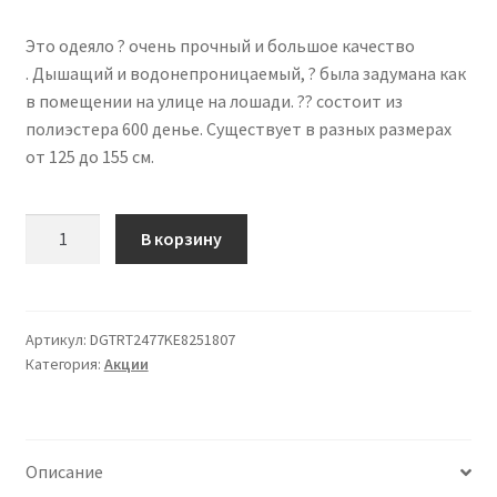
Это одеяло ? очень прочный и большое качество
. Дышащий и водонепроницаемый, ? была задумана как
в помещении на улице на лошади. ?? состоит из
полиэстера 600 денье. Существует в разных размерах
от 125 до 155 см.
Количество
В корзину
товара
В
помещении
на
Артикул:
DGTRT2477KE8251807
Категория:
Акции
Открытом
воздухе
для
Лошади
Описание
135