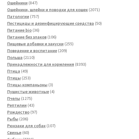
847
товар
Ошейники
847
товаров
2071
Ошейники, шлейки и поводки для кошек
2071
757
товар
Патологии
757
товаров
50
Пестициды и дезинфицирующие средства
50
36
товаров
Питание bio
36
товаров
106
Питание без злаков
106
товаров
255
Пищевые добавки и закуски
255
209
товаров
Поведение и воспитание
209
2110
товаров
Польша
2110
товаров
8393
Принадлежности для кормления
8393
49
товара
Птица
49
товаров
253
Птицы
253
товара
3
Птицы-компаньоны
3
товара
4
Пушистые животные
4
1275
товара
Пчелы
1275
товаров
43
Рептилии
43
товара
97
Рождество
97
206
товаров
Рыбы
206
товаров
107
Рюкзаки для собак
107
60
товаров
Свиньи
60
товаров
7733