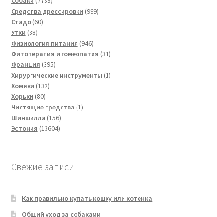
Собаки
7733
товара
999
Средства дрессировки
999
60
товаров
Стадо
60
38
товаров
Утки
38
товаров
946
Физиология питания
946
товаров
31
Фитотерапия и гомеопатия
31
395
товар
Франция
395
товаров
1
Хирургические инструменты
1
132
товар
Хомяки
132
80
товара
Хорьки
80
товаров
1
Чистящие средства
1
156
товар
Шиншилла
156
13604
товаров
Эстония
13604
товара
Свежие записи
Как правильно купать кошку или котенка
Общий уход за собаками