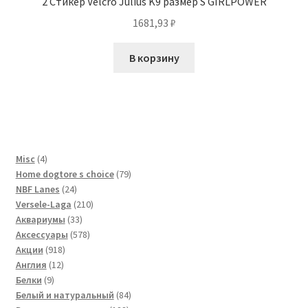
2 Стикер Velcro Julius K9 размер S GIRLPOWER
1681,93
₽
В корзину
4
Misc
4
товара
79
Home dogtore s choice
79
24
товаров
NBF Lanes
24
товара
210
Versele-Laga
210
33
товаров
Аквариумы
33
товара
578
Аксессуары
578
918
товаров
Акции
918
12
товаров
Англия
12
9
товаров
Белки
9
товаров
84
Белый и натуральный
84