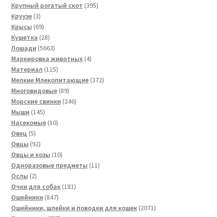
товара
395
Крупный рогатый скот
395
3
товаров
Круузе
3
товара
69
Крысы
69
товаров
28
Кушетка
28
товаров
5663
Лошади
5663
товара
4
Маркировка животных
4
115
товара
Материал
115
товаров
372
Мелкие Млекопитающие
372
89
товара
Многовидовые
89
товаров
246
Морские свинки
246
145
товаров
Мыши
145
товаров
10
Насекомые
10
5
товаров
Овец
5
товаров
92
Овцы
92
товара
10
Овцы и козы
10
товаров
11
Одноразовые предметы
11
2
товаров
Ослы
2
товара
181
Очки для собак
181
847
товар
Ошейники
847
товаров
2071
Ошейники, шлейки и поводки для кошек
2071