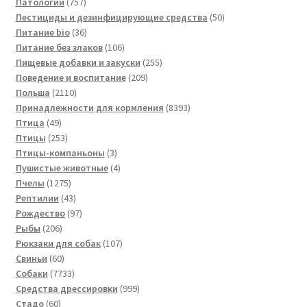
757
товар
Патологии
757
товаров
50
Пестициды и дезинфицирующие средства
50
36
товаров
Питание bio
36
товаров
106
Питание без злаков
106
товаров
255
Пищевые добавки и закуски
255
209
товаров
Поведение и воспитание
209
2110
товаров
Польша
2110
товаров
8393
Принадлежности для кормления
8393
49
товара
Птица
49
товаров
253
Птицы
253
товара
3
Птицы-компаньоны
3
товара
4
Пушистые животные
4
1275
товара
Пчелы
1275
товаров
43
Рептилии
43
товара
97
Рождество
97
206
товаров
Рыбы
206
товаров
107
Рюкзаки для собак
107
60
товаров
Свиньи
60
товаров
7733
Собаки
7733
товара
999
Средства дрессировки
999
60
товаров
Стадо
60