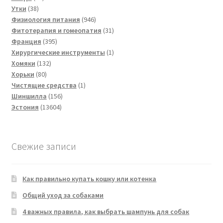
38
товаров
Утки
38
товаров
946
Физиология питания
946
товаров
31
Фитотерапия и гомеопатия
31
395
товар
Франция
395
товаров
1
Хирургические инструменты
1
132
товар
Хомяки
132
80
товара
Хорьки
80
товаров
1
Чистящие средства
1
156
товар
Шиншилла
156
13604
товаров
Эстония
13604
товара
Свежие записи
Как правильно купать кошку или котенка
Общий уход за собаками
4 важных правила, как выбрать шампунь для собак