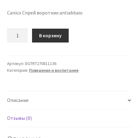
Canico Спрей воротник antiabbaio
Количество
В корзину
товара
Воротник
antiabbaio
Canico
Артикул:
DGTRT270811136
Категория:
Поведение и воспитание
Спрей
Лаванда-
белый
Описание
Отзывы (0)