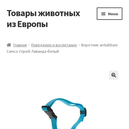
Товары животных
Перейти
Перейти
Меню
к
к
из Европы
навигации
содержимому
Главная
Главная
Поведение и воспитание
Воротник antiabbaio
Canico Спрей Лаванда-белый
Виды доставки
Заказать доставку корма из Германии
Контакты
Корзина
Мой аккаунт
О компании