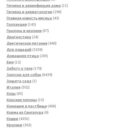
товаров
11
Гигиена и дезинфекция дома
11
296
товаров
Гигиена и дерматологии
296
43
товаров
Главная новость месяца
43
143
товара
Голландия
143
товара
87
Грызуны и кролики
87
24
товаров
Диагностика
24
товара
440
Диетическое питание
440
3204
товаров
Для лошадей
3204
товара
285
Домашняя птица
285
12
товаров
Ежи
12
товаров
170
Заботу о теле
170
товаров
8439
Закуски для собак
8439
1
товаров
Защита сада
1
502
товар
Италия
502
85
товара
Козы
85
товаров
15
Конские попоны
15
товаров
406
Конюшня и пастбище
406
6
товаров
Корма из Сингапура
6
4391
товаров
Кошки
4391
товар
363
Кролики
363