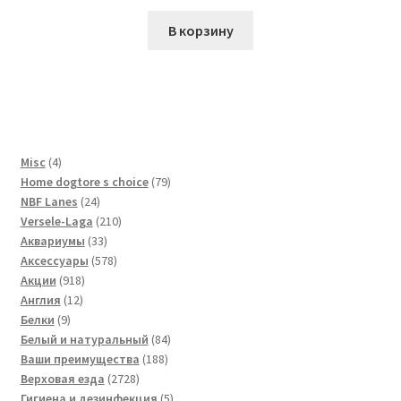
В корзину
4
Misc
4
товара
79
Home dogtore s choice
79
24
товаров
NBF Lanes
24
товара
210
Versele-Laga
210
33
товаров
Аквариумы
33
товара
578
Аксессуары
578
918
товаров
Акции
918
12
товаров
Англия
12
9
товаров
Белки
9
товаров
84
Белый и натуральный
84
188
товара
Ваши преимущества
188
2728
товаров
Верховая езда
2728
товаров
5
Гигиена и дезинфекция
5