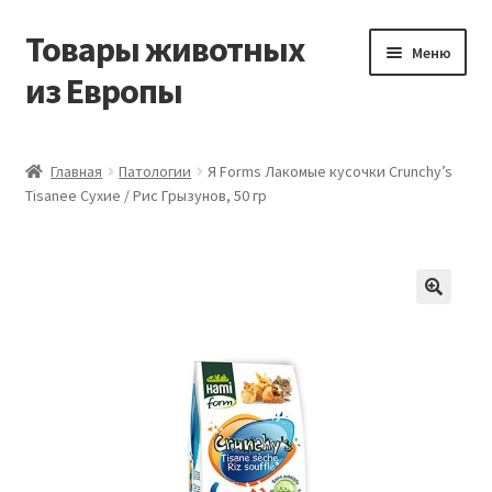
Товары животных
Перейти
Перейти
Меню
к
к
из Европы
навигации
содержимому
Главная
Главная
Патологии
Я Forms Лакомые кусочки Crunchy’s
Tisanee Сухие / Рис Грызунов, 50 гр
Виды доставки
Заказать доставку корма из Германии
Контакты
Корзина
Мой аккаунт
О компании