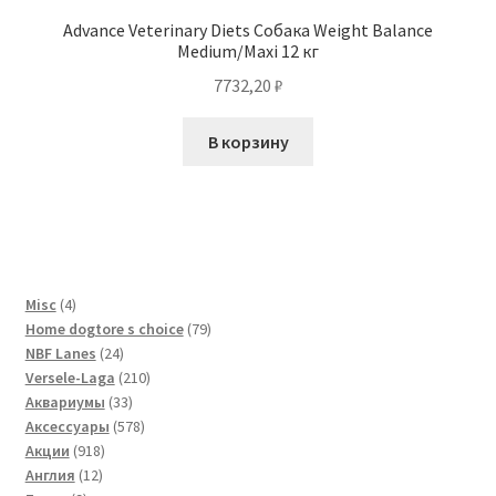
Advance Veterinary Diets Собака Weight Balance
Medium/Maxi 12 кг
7732,20
₽
В корзину
4
Misc
4
товара
79
Home dogtore s choice
79
24
товаров
NBF Lanes
24
товара
210
Versele-Laga
210
33
товаров
Аквариумы
33
товара
578
Аксессуары
578
918
товаров
Акции
918
12
товаров
Англия
12