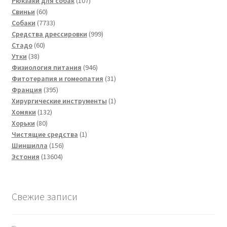
Рюкзаки для собак
107
60
товаров
Свиньи
60
товаров
7733
Собаки
7733
товара
999
Средства дрессировки
999
60
товаров
Стадо
60
38
товаров
Утки
38
товаров
946
Физиология питания
946
товаров
31
Фитотерапия и гомеопатия
31
395
товар
Франция
395
товаров
1
Хирургические инструменты
1
132
товар
Хомяки
132
80
товара
Хорьки
80
товаров
1
Чистящие средства
1
156
товар
Шиншилла
156
13604
товаров
Эстония
13604
товара
Свежие записи