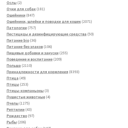
2
товаров
Ослы
2
товара
181
Очки для собак
181
847
товар
Ошейники
847
товаров
2071
Ошейники, шлейки и поводки для кошек
2071
757
товар
Патологии
757
товаров
50
Пестициды и дезинфицирующие средства
50
36
товаров
Питание bio
36
товаров
106
Питание без злаков
106
товаров
255
Пищевые добавки и закуски
255
209
товаров
Поведение и воспитание
209
2110
товаров
Польша
2110
товаров
8393
Принадлежности для кормления
8393
49
товара
Птица
49
товаров
253
Птицы
253
товара
3
Птицы-компаньоны
3
товара
4
Пушистые животные
4
1275
товара
Пчелы
1275
товаров
43
Рептилии
43
товара
97
Рождество
97
206
товаров
Рыбы
206
товаров
107