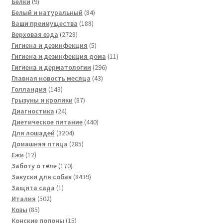
9
товаров
Белки
9
товаров
84
Белый и натуральный
84
188
товара
Ваши преимущества
188
2728
товаров
Верховая езда
2728
товаров
5
Гигиена и дезинфекция
5
товаров
11
Гигиена и дезинфекция дома
11
296
товаров
Гигиена и дерматологии
296
43
товаров
Главная новость месяца
43
143
товара
Голландия
143
товара
87
Грызуны и кролики
87
24
товаров
Диагностика
24
товара
440
Диетическое питание
440
3204
товаров
Для лошадей
3204
товара
285
Домашняя птица
285
12
товаров
Ежи
12
товаров
170
Заботу о теле
170
товаров
8439
Закуски для собак
8439
1
товаров
Защита сада
1
502
товар
Италия
502
85
товара
Козы
85
товаров
15
Конские попоны
15