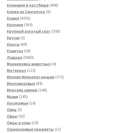
товаров
406
Конюшня и пастбище
406
6
товаров
Корма из Сингапура
6
4391
товаров
Кошки
4391
товар
363
Кролики
363
товара
395
Крупный рогатый скот
395
3
товаров
Круузе
3
товара
69
Крысы
69
товаров
28
Кушетка
28
товаров
5663
Лошади
5663
товара
4
Маркировка животных
4
115
товара
Материал
115
товаров
372
Мелкие Млекопитающие
372
89
товара
Многовидовые
89
товаров
246
Морские свинки
246
145
товаров
Мыши
145
товаров
10
Насекомые
10
5
товаров
Овец
5
товаров
92
Овцы
92
товара
10
Овцы и козы
10
товаров
11
Одноразовые предметы
11