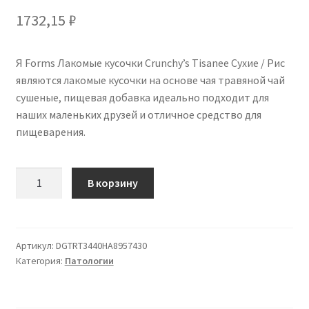
1732,15
₽
Я Forms Лакомые кусочки Crunchy’s Tisanee Сухие / Рис
являются лакомые кусочки на основе чая травяной чай
сушеные, пищевая добавка идеально подходит для
наших маленьких друзей и отличное средство для
пищеварения.
Количество
В корзину
товара
Я
Forms
Лакомые
Артикул:
DGTRT3440HA8957430
Категория:
Патологии
кусочки
Crunchy's
Tisanee