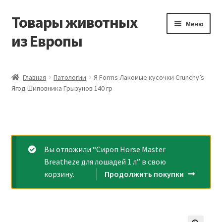
Товары животных
Перейти
Перейти
Меню
к
к
из Европы
навигации
содержимому
Главная
Главная
Патологии
Я Forms Лакомые кусочки Crunchy’s
Ягод Шиповника Грызунов 140 гр
Виды доставки
Заказать доставку корма из Германии
Контакты
Вы отложили “Сироп Horse Master
Breatheze для лошадей 1 л” в свою
Корзина
корзину.
Продолжить покупки
Мой аккаунт
О компании