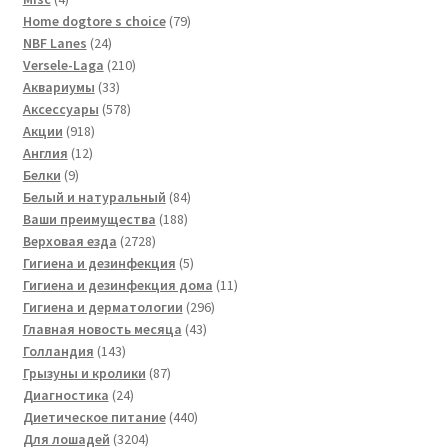
товара
79
Home dogtore s choice
79
24
товаров
NBF Lanes
24
товара
210
Versele-Laga
210
33
товаров
Аквариумы
33
товара
578
Аксессуары
578
918
товаров
Акции
918
12
товаров
Англия
12
9
товаров
Белки
9
товаров
84
Белый и натуральный
84
188
товара
Ваши преимущества
188
2728
товаров
Верховая езда
2728
товаров
5
Гигиена и дезинфекция
5
товаров
11
Гигиена и дезинфекция дома
11
296
товаров
Гигиена и дерматологии
296
43
товаров
Главная новость месяца
43
143
товара
Голландия
143
товара
87
Грызуны и кролики
87
24
товаров
Диагностика
24
товара
440
Диетическое питание
440
3204
товаров
Для лошадей
3204