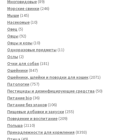
89
товара
Многовидовые
89
товаров
246
Морские свинки
246
145
товаров
Мыши
145
товаров
10
Насекомые
10
5
товаров
Овец
5
товаров
92
Овцы
92
товара
10
Овцы и козы
10
товаров
11
Одноразовые предметы
11
2
товаров
Ослы
2
товара
181
Очки для собак
181
847
товар
Ошейники
847
товаров
2071
Ошейники, шлейки и поводки для кошек
2071
757
товар
Патологии
757
товаров
50
Пестициды и дезинфицирующие средства
50
36
товаров
Питание bio
36
товаров
106
Питание без злаков
106
товаров
255
Пищевые добавки и закуски
255
209
товаров
Поведение и воспитание
209
2110
товаров
Польша
2110
товаров
8393
Принадлежности для кормления
8393
49
товара
Птица
49