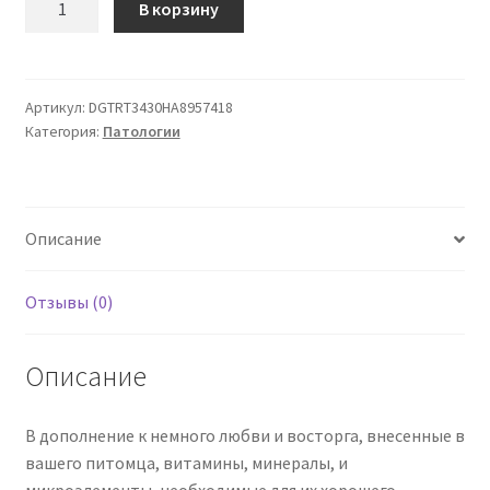
В корзину
товара
Я
Forms
Лакомые
Артикул:
DGTRT3430HA8957418
Категория:
Патологии
кусочки
Crunchy's
Ягод
Шиповника
Описание
Грызунов
140
гр
Отзывы (0)
Описание
В дополнение к немного любви и восторга, внесенные в
вашего питомца, витамины, минералы, и
микроэлементы, необходимые для их хорошего