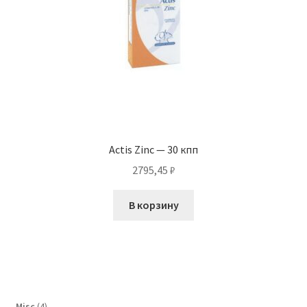
Actis Zinc — 30 кпп
2795,45
₽
В корзину
4
Misc
4