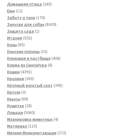
товара
285
Домашняя птица
285
12
товаров
Ежи
12
товаров
170
Заботу о теле
170
товаров
8439
Закуски для собак
8439
1
товаров
Защита сада
1
502
товар
Италия
502
85
товара
Козы
85
товаров
15
Конские попоны
15
товаров
406
Конюшня и пастбище
406
6
товаров
Корма из Сингапура
6
4391
товаров
Кошки
4391
товар
363
Кролики
363
товара
395
Крупный рогатый скот
395
3
товаров
Круузе
3
товара
69
Крысы
69
товаров
28
Кушетка
28
товаров
5663
Лошади
5663
товара
4
Маркировка животных
4
115
товара
Материал
115
товаров
372
Мелкие Млекопитающие
372