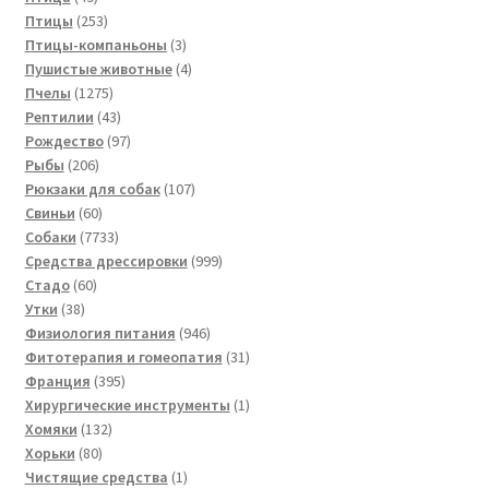
товаров
253
Птицы
253
товара
3
Птицы-компаньоны
3
товара
4
Пушистые животные
4
1275
товара
Пчелы
1275
товаров
43
Рептилии
43
товара
97
Рождество
97
206
товаров
Рыбы
206
товаров
107
Рюкзаки для собак
107
60
товаров
Свиньи
60
товаров
7733
Собаки
7733
товара
999
Средства дрессировки
999
60
товаров
Стадо
60
38
товаров
Утки
38
товаров
946
Физиология питания
946
товаров
31
Фитотерапия и гомеопатия
31
395
товар
Франция
395
товаров
1
Хирургические инструменты
1
132
товар
Хомяки
132
80
товара
Хорьки
80
товаров
1
Чистящие средства
1