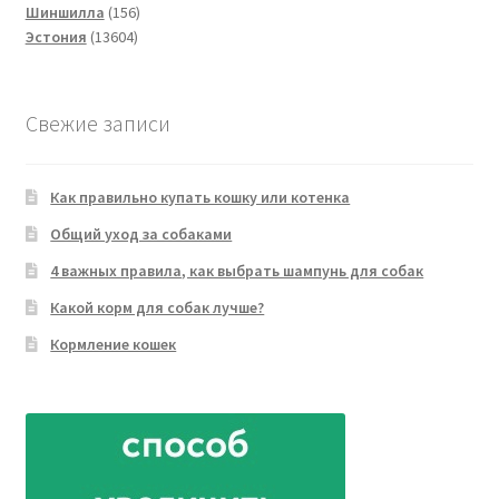
156
товар
Шиншилла
156
13604
товаров
Эстония
13604
товара
Свежие записи
Как правильно купать кошку или котенка
Общий уход за собаками
4 важных правила, как выбрать шампунь для собак
Какой корм для собак лучше?
Кормление кошек