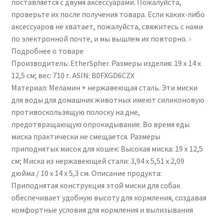
поставляется с двумя аксессуарами. Пожалуйста,
проверьте их после получения товара. Если каких-либо
аксессуаров не хватает, пожалуйста, свяжитесь с нами
по электронной почте, и мы вышлем их повторно. ›
Подробнее о товаре
Производитель: EtherSpher. Размеры изделия: 19 x 14 x
12,5 см; вес: 710 г. ASIN: B0FXGD6CZX
Материал: Меламин + нержавеющая сталь. Эти миски
для воды для домашних животных имеют силиконовую
противоскользящую полоску на дне,
предотвращающую опрокидывание. Во время еды
миска практически не смещается. Размеры
приподнятых мисок для кошек: Высокая миска: 19 x 12,5
см; Миска из нержавеющей стали: 3,94 x 5,51 x 2,09
дюйма / 10 x 14 x 5,3 см. Описание продукта:
Приподнятая конструкция этой миски для собак
обеспечивает удобную высоту для кормления, создавая
комфортные условия для кормления и вылизывания