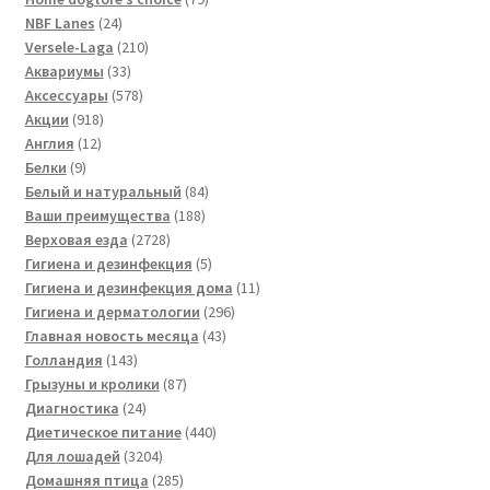
24
товаров
NBF Lanes
24
товара
210
Versele-Laga
210
33
товаров
Аквариумы
33
товара
578
Аксессуары
578
918
товаров
Акции
918
12
товаров
Англия
12
9
товаров
Белки
9
товаров
84
Белый и натуральный
84
188
товара
Ваши преимущества
188
2728
товаров
Верховая езда
2728
товаров
5
Гигиена и дезинфекция
5
товаров
11
Гигиена и дезинфекция дома
11
296
товаров
Гигиена и дерматологии
296
43
товаров
Главная новость месяца
43
143
товара
Голландия
143
товара
87
Грызуны и кролики
87
24
товаров
Диагностика
24
товара
440
Диетическое питание
440
3204
товаров
Для лошадей
3204
товара
285
Домашняя птица
285