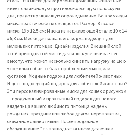
сталь. Эта миска для кормления домашних животных
нержавеющей
имеет силиконовую противоскользящую полоску на
стали
дне, предотвращающую опрокидывание. Во время еды
с
миска практически не смещается. Размер: Высокая
нескользящей
миска: 19 x 12,5 см; Миска из нержавеющей стали: 10 x 14
поверхностью,
x 5,3 см. Миски для кошачьего корма подходят для
идеально
маленьких питомцев. Дизайн изделия: Внешний слой
подходящая
этой приподнятой миски для кошек увеличивает ее
для
высоту, что может несколько снизить нагрузку на шею
медленного
у пожилых собак, собак с проблемами мышц или
кормления
суставов. Модные подарки для любителей животных:
кошек
Ищете подходящий подарок для любителей животных?
с
Эти персонализированные миски для кошек с рисунком
красивыми
— продуманный и практичный подарок для нового
усами.
владельца вашего любимого питомца на день
рождения, праздник или любое другое мероприятие,
связанное с животными. Послепродажное
обслуживание: Эта приподнятая миска для кошек