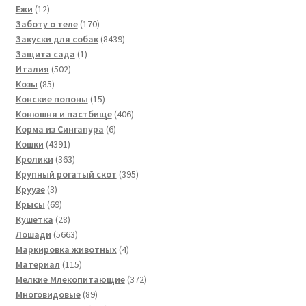
12
товаров
Ежи
12
товаров
170
Заботу о теле
170
товаров
8439
Закуски для собак
8439
1
товаров
Защита сада
1
502
товар
Италия
502
85
товара
Козы
85
товаров
15
Конские попоны
15
товаров
406
Конюшня и пастбище
406
6
товаров
Корма из Сингапура
6
4391
товаров
Кошки
4391
товар
363
Кролики
363
товара
395
Крупный рогатый скот
395
3
товаров
Круузе
3
товара
69
Крысы
69
товаров
28
Кушетка
28
товаров
5663
Лошади
5663
товара
4
Маркировка животных
4
115
товара
Материал
115
товаров
372
Мелкие Млекопитающие
372
89
товара
Многовидовые
89