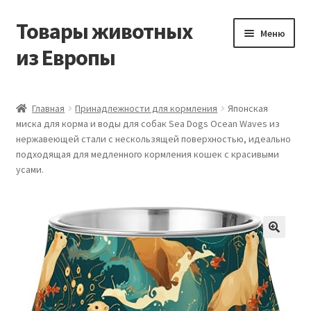
Товары животных
Перейти
Перейти
Меню
к
к
из Европы
навигации
содержимому
Главная
Главная
Принадлежности для кормления
Японская
миска для корма и воды для собак Sea Dogs Ocean Waves из
Виды доставки
нержавеющей стали с нескользящей поверхностью, идеально
подходящая для медленного кормления кошек с красивыми
Заказать доставку корма из Германии
усами.
Контакты
Корзина
Мой аккаунт
О компании