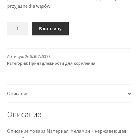
przyjazne dla wąsów
Количество
В корзину
товара
Японская
миска
для
Артикул:
2d6c6f7c5378
Категория:
Принадлежности для кормления
корма
и
воды
для
Описание
собак
Sea
Dogs
Описание
Ocean
Waves
Описание товара Материал: Меламин + нержавеющая
из