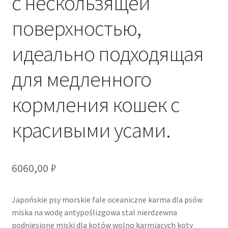
с нескользящей
поверхностью,
идеально подходящая
для медленного
кормления кошек с
красивыми усами.
6060,00
₽
Japońskie psy morskie fale oceaniczne karma dla psów
miska na wodę antypoślizgowa stal nierdzewna
podniesione miski dla kotów wolno karmiących koty