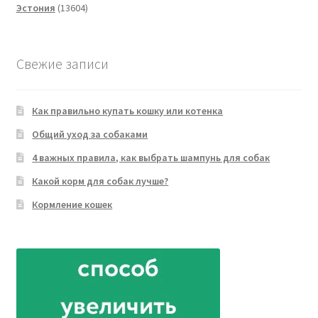
13604
товаров
Эстония
13604
товара
Свежие записи
Как правильно купать кошку или котенка
Общий уход за собаками
4 важных правила, как выбрать шампунь для собак
Какой корм для собак лучше?
Кормление кошек