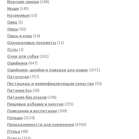
товаров
246
Морские свинки
246
145
товаров
Мыши
145
товаров
10
Насекомые
10
5
товаров
Овец
5
товаров
92
Овцы
92
товара
10
Овцы и козы
10
товаров
11
Одноразовые предметы
11
2
товаров
Ослы
2
товара
181
Очки для собак
181
847
товар
Ошейники
847
товаров
2071
Ошейники, шлейки и поводки для кошек
2071
757
товар
Патологии
757
товаров
50
Пестициды и дезинфицирующие средства
50
36
товаров
Питание bio
36
товаров
106
Питание без злаков
106
товаров
255
Пищевые добавки и закуски
255
209
товаров
Поведение и воспитание
209
2110
товаров
Польша
2110
товаров
8393
Принадлежности для кормления
8393
49
товара
Птица
49
товаров
253
Птицы
253