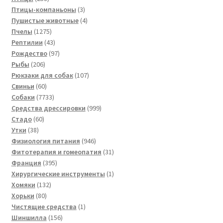
товара
3
Птицы-компаньоны
3
товара
4
Пушистые животные
4
1275
товара
Пчелы
1275
товаров
43
Рептилии
43
товара
97
Рождество
97
206
товаров
Рыбы
206
товаров
107
Рюкзаки для собак
107
60
товаров
Свиньи
60
товаров
7733
Собаки
7733
товара
999
Средства дрессировки
999
60
товаров
Стадо
60
38
товаров
Утки
38
товаров
946
Физиология питания
946
товаров
31
Фитотерапия и гомеопатия
31
395
товар
Франция
395
товаров
1
Хирургические инструменты
1
132
товар
Хомяки
132
80
товара
Хорьки
80
товаров
1
Чистящие средства
1
156
товар
Шиншилла
156