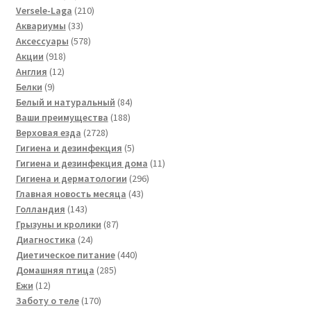
товара
210
Versele-Laga
210
33
товаров
Аквариумы
33
товара
578
Аксессуары
578
918
товаров
Акции
918
12
товаров
Англия
12
9
товаров
Белки
9
товаров
84
Белый и натуральный
84
188
товара
Ваши преимущества
188
2728
товаров
Верховая езда
2728
товаров
5
Гигиена и дезинфекция
5
товаров
11
Гигиена и дезинфекция дома
11
296
товаров
Гигиена и дерматологии
296
43
товаров
Главная новость месяца
43
143
товара
Голландия
143
товара
87
Грызуны и кролики
87
24
товаров
Диагностика
24
товара
440
Диетическое питание
440
285
товаров
Домашняя птица
285
12
товаров
Ежи
12
товаров
170
Заботу о теле
170