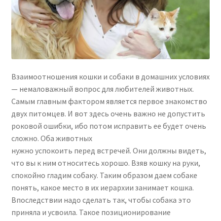
Отзывы
Оформление заказа
Взаимоотношения кошки и собаки в домашних условиях
Партнерам
— немаловажный вопрос для любителей животных.
Самым главным фактором является первое знакомство
Скидки
двух питомцев. И вот здесь очень важно не допустить
роковой ошибки, ибо потом исправить ее будет очень
сложно. Оба животных
нужно успокоить перед встречей. Они должны видеть,
что вы к ним относитесь хорошо. Взяв кошку на руки,
спокойно гладим собаку. Таким образом даем собаке
понять, какое место в их иерархии занимает кошка.
Впоследствии надо сделать так, чтобы собака это
приняла и усвоила. Такое позиционирование