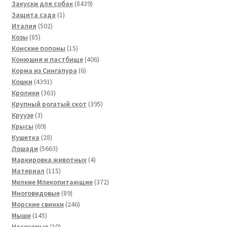
товаров
8439
Закуски для собак
8439
1
товаров
Защита сада
1
502
товар
Италия
502
85
товара
Козы
85
товаров
15
Конские попоны
15
товаров
406
Конюшня и пастбище
406
6
товаров
Корма из Сингапура
6
4391
товаров
Кошки
4391
товар
363
Кролики
363
товара
395
Крупный рогатый скот
395
3
товаров
Круузе
3
товара
69
Крысы
69
товаров
28
Кушетка
28
товаров
5663
Лошади
5663
товара
4
Маркировка животных
4
115
товара
Материал
115
товаров
372
Мелкие Млекопитающие
372
89
товара
Многовидовые
89
товаров
246
Морские свинки
246
145
товаров
Мыши
145
товаров
10
Насекомые
10