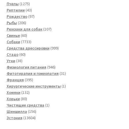
1275
товара
Пчелы
1275
товаров
43
Рептилии
43
товара
97
Рождество
97
206
товаров
Рыбы
206
товаров
107
Рюкзаки для собак
107
60
товаров
Свиньи
60
товаров
7733
Собаки
7733
товара
999
Средства дрессировки
999
60
товаров
Стадо
60
38
товаров
Утки
38
товаров
946
Физиология питания
946
товаров
31
Фитотерапия и гомеопатия
31
395
товар
Франция
395
товаров
1
Хирургические инструменты
1
132
товар
Хомяки
132
80
товара
Хорьки
80
товаров
1
Чистящие средства
1
156
товар
Шиншилла
156
13604
товаров
Эстония
13604
товара