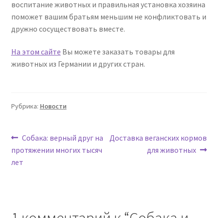
воспитание животных и правильная установка хозяина
поможет вашим братьям меньшим не конфликтовать и
дружно сосуществовать вместе.
На этом сайте
Вы можете заказать товары для
животных из Германии и других стран.
Рубрика:
Новости
Навигация
Предыдущая
Следующая
Собака: верный друг на
Доставка веганских кормов
запись:
запись:
протяжении многих тысяч
для животных
по
лет
записям