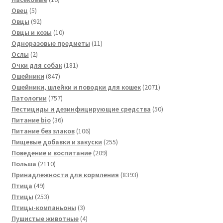
5
товаров
Овец
5
товаров
92
Овцы
92
товара
10
Овцы и козы
10
товаров
11
Одноразовые предметы
11
2
товаров
Ослы
2
товара
181
Очки для собак
181
847
товар
Ошейники
847
товаров
2071
Ошейники, шлейки и поводки для кошек
2071
757
товар
Патологии
757
товаров
50
Пестициды и дезинфицирующие средства
50
36
товаров
Питание bio
36
товаров
106
Питание без злаков
106
товаров
255
Пищевые добавки и закуски
255
209
товаров
Поведение и воспитание
209
2110
товаров
Польша
2110
товаров
8393
Принадлежности для кормления
8393
49
товара
Птица
49
товаров
253
Птицы
253
товара
3
Птицы-компаньоны
3
товара
4
Пушистые животные
4