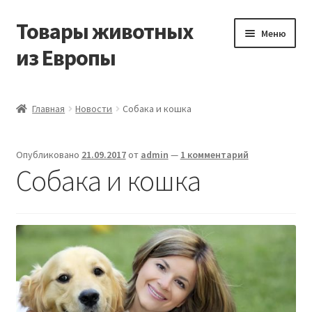
Товары животных
Перейти
Перейти
Меню
к
к
из Европы
навигации
содержимому
Главная
Главная
Новости
Собака и кошка
Виды доставки
Опубликовано
21.09.2017
от
admin
—
1 комментарий
Заказать доставку корма из Германии
Собака и кошка
Контакты
Корзина
Мой аккаунт
О компании