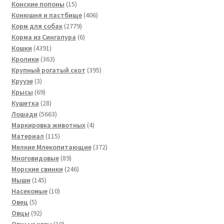
товаров
15
Конские попоны
15
товаров
406
Конюшня и пастбище
406
2779
товаров
Корм для собак
2779
товаров
6
Корма из Сингапура
6
4391
товаров
Кошки
4391
товар
363
Кролики
363
товара
395
Крупный рогатый скот
395
3
товаров
Круузе
3
товара
69
Крысы
69
товаров
28
Кушетка
28
товаров
5663
Лошади
5663
товара
4
Маркировка животных
4
115
товара
Материал
115
товаров
372
Мелкие Млекопитающие
372
89
товара
Многовидовые
89
товаров
246
Морские свинки
246
145
товаров
Мыши
145
товаров
10
Насекомые
10
5
товаров
Овец
5
товаров
92
Овцы
92
товара
10