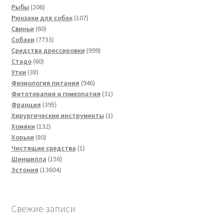
206
товаров
Рыбы
206
товаров
107
Рюкзаки для собак
107
60
товаров
Свиньи
60
товаров
7733
Собаки
7733
товара
999
Средства дрессировки
999
60
товаров
Стадо
60
38
товаров
Утки
38
товаров
946
Физиология питания
946
товаров
31
Фитотерапия и гомеопатия
31
395
товар
Франция
395
товаров
1
Хирургические инструменты
1
132
товар
Хомяки
132
80
товара
Хорьки
80
товаров
1
Чистящие средства
1
156
товар
Шиншилла
156
13604
товаров
Эстония
13604
товара
Свежие записи