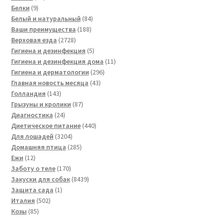
9
товаров
Белки
9
товаров
84
Белый и натуральный
84
188
товара
Ваши преимущества
188
2728
товаров
Верховая езда
2728
товаров
5
Гигиена и дезинфекция
5
товаров
11
Гигиена и дезинфекция дома
11
296
товаров
Гигиена и дерматологии
296
43
товаров
Главная новость месяца
43
143
товара
Голландия
143
товара
87
Грызуны и кролики
87
24
товаров
Диагностика
24
товара
440
Диетическое питание
440
3204
товаров
Для лошадей
3204
товара
285
Домашняя птица
285
12
товаров
Ежи
12
товаров
170
Заботу о теле
170
товаров
8439
Закуски для собак
8439
1
товаров
Защита сада
1
502
товар
Италия
502
85
товара
Козы
85