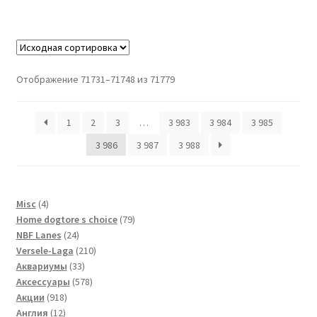
Отображение 71731–71748 из 71779
1
2
3
…
3 983
3 984
3 985
3 986
3 987
3 988
4
Misc
4
товара
79
Home dogtore s choice
79
24
товаров
NBF Lanes
24
товара
210
Versele-Laga
210
33
товаров
Аквариумы
33
товара
578
Аксессуары
578
918
товаров
Акции
918
12
товаров
Англия
12