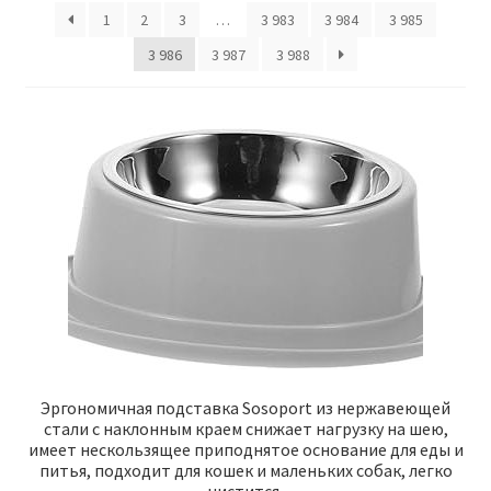
1
2
3
…
3 983
3 984
3 985
3 986
3 987
3 988
Отзывы
Оформление заказа
Партнерам
Скидки
Эргономичная подставка Sosoport из нержавеющей
стали с наклонным краем снижает нагрузку на шею,
имеет нескользящее приподнятое основание для еды и
питья, подходит для кошек и маленьких собак, легко
чистится.