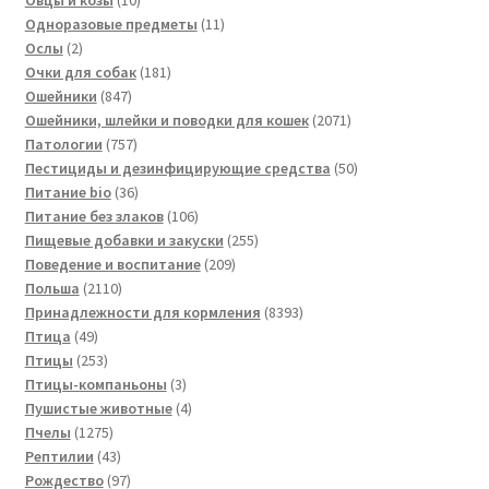
Овцы и козы
10
товаров
11
Одноразовые предметы
11
2
товаров
Ослы
2
товара
181
Очки для собак
181
847
товар
Ошейники
847
товаров
2071
Ошейники, шлейки и поводки для кошек
2071
757
товар
Патологии
757
товаров
50
Пестициды и дезинфицирующие средства
50
36
товаров
Питание bio
36
товаров
106
Питание без злаков
106
товаров
255
Пищевые добавки и закуски
255
209
товаров
Поведение и воспитание
209
2110
товаров
Польша
2110
товаров
8393
Принадлежности для кормления
8393
49
товара
Птица
49
товаров
253
Птицы
253
товара
3
Птицы-компаньоны
3
товара
4
Пушистые животные
4
1275
товара
Пчелы
1275
товаров
43
Рептилии
43
товара
97
Рождество
97