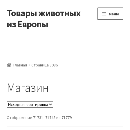
Товары животных
Перейти
Перейти
Меню
к
к
из Европы
навигации
содержимому
Главная
Виды доставки
Главная
Страница 3986
Заказать доставку корма из Германии
Магазин
Контакты
Корзина
Мой аккаунт
Отображение 71731–71748 из 71779
О компании