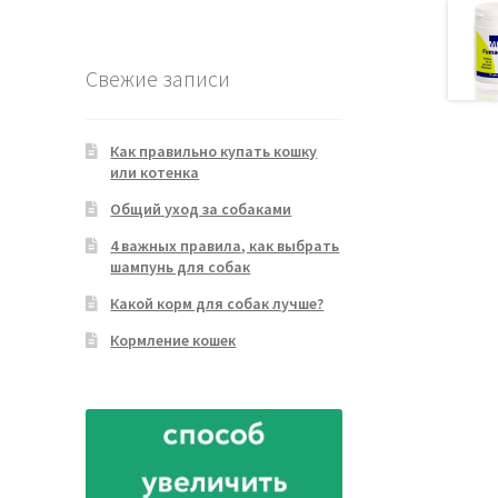
товара
Свежие записи
Как правильно купать кошку
или котенка
Общий уход за собаками
4 важных правила, как выбрать
шампунь для собак
Какой корм для собак лучше?
Кормление кошек