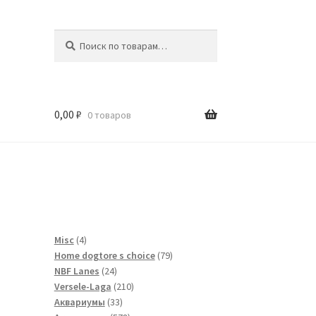
Искать:
Поиск
0,00
₽
0 товаров
и
4
Misc
4
товара
79
Home dogtore s choice
79
24
товаров
NBF Lanes
24
товара
210
Versele-Laga
210
33
товаров
Аквариумы
33