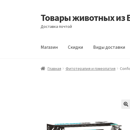
Товары животных из 
Перейти
Перейти
к
к
Доставка почтой
навигации
содержимому
Магазин
Скидки
Виды доставки
Главная
Виды доставки
Заказать доставку
Главная
Фитотерапия и гомеопатия
Confi
Отзывы
Оформление заказа
Партнерам
Ск