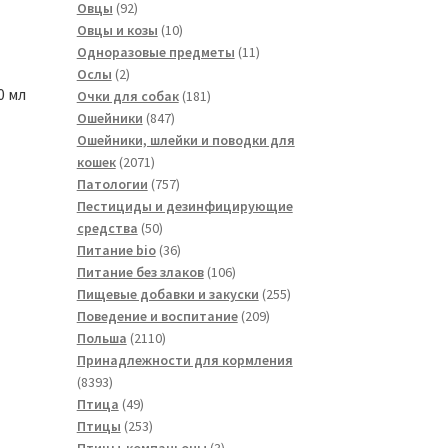
товаров
92
Овцы
92
товара
10
Овцы и козы
10
товаров
11
Одноразовые предметы
11
2
товаров
Ослы
2
0 мл
товара
181
Очки для собак
181
847
товар
Ошейники
847
товаров
Ошейники, шлейки и поводки для
2071
кошек
2071
товар
757
Патологии
757
товаров
Пестициды и дезинфицирующие
50
средства
50
товаров
36
Питание bio
36
товаров
106
Питание без злаков
106
товаров
255
Пищевые добавки и закуски
255
209
товаров
Поведение и воспитание
209
2110
товаров
Польша
2110
товаров
Принадлежности для кормления
8393
8393
товара
49
Птица
49
товаров
253
Птицы
253
товара
3
Птицы-компаньоны
3