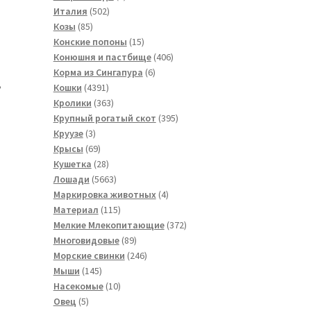
502
товар
Италия
502
85
товара
Козы
85
товаров
15
Конские попоны
15
товаров
406
Конюшня и пастбище
406
6
товаров
Корма из Сингапура
6
,
4391
товаров
Кошки
4391
товар
363
Кролики
363
товара
395
Крупный рогатый скот
395
3
товаров
Круузе
3
товара
69
Крысы
69
товаров
28
Кушетка
28
товаров
5663
Лошади
5663
товара
4
Маркировка животных
4
115
товара
Материал
115
товаров
372
Мелкие Млекопитающие
372
89
товара
Многовидовые
89
товаров
246
Морские свинки
246
145
товаров
Мыши
145
товаров
10
Насекомые
10
5
товаров
Овец
5