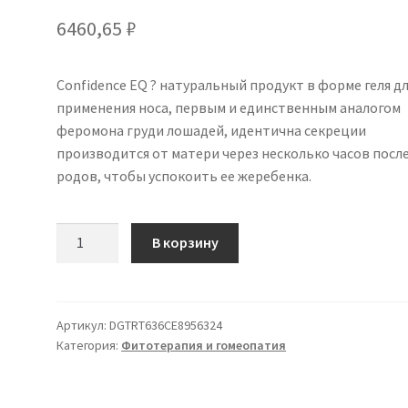
6460,65
₽
Confidence EQ ? натуральный продукт в форме геля д
применения носа, первым и единственным аналогом
феромона груди лошадей, идентична секреции
производится от матери через несколько часов посл
родов, чтобы успокоить ее жеребенка.
Количество
В корзину
товара
Confidence
EQ
10
Артикул:
DGTRT636CE8956324
Категория:
Фитотерапия и гомеопатия
stick
5
мл