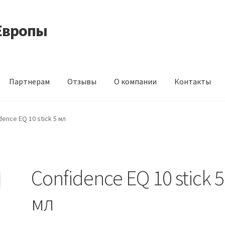
Европы
Партнерам
Отзывы
О компании
Контакты
 корма из Германии
Контакты
Корзина
Мой аккаунт
О компани
dence EQ 10 stick 5 мл
идки
Confidence EQ 10 stick 5
мл