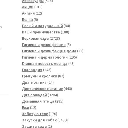
товара
578
Аксессуары
578
918
товаров
Акции
918
12
товаров
Англия
12
9
товаров
Белки
9
товаров
84
Белый и натуральный
84
ля
188
товара
Ваши преимущества
188
2728
товаров
Верховая езда
2728
товаров
5
Гигиена и дезинфекция
5
е
товаров
11
Гигиена и дезинфекция дома
11
296
товаров
Гигиена и дерматологии
296
43
товаров
Главная новость месяца
43
143
товара
Голландия
143
товара
87
Грызуны и кролики
87
24
товаров
Диагностика
24
товара
440
Диетическое питание
440
3204
товаров
Для лошадей
3204
товара
285
Домашняя птица
285
12
товаров
Ежи
12
товаров
170
Заботу о теле
170
товаров
8439
Закуски для собак
8439
1
товаров
Защита сада
1