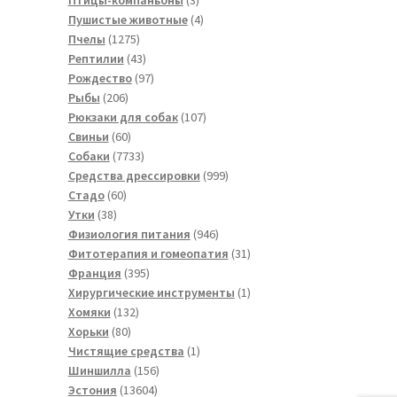
товара
4
Пушистые животные
4
1275
товара
Пчелы
1275
товаров
43
Рептилии
43
товара
97
Рождество
97
206
товаров
Рыбы
206
товаров
107
Рюкзаки для собак
107
60
товаров
Свиньи
60
товаров
7733
Собаки
7733
товара
999
Средства дрессировки
999
60
товаров
Стадо
60
38
товаров
Утки
38
товаров
946
Физиология питания
946
товаров
31
Фитотерапия и гомеопатия
31
395
товар
Франция
395
товаров
1
Хирургические инструменты
1
132
товар
Хомяки
132
80
товара
Хорьки
80
товаров
1
Чистящие средства
1
156
товар
Шиншилла
156
13604
товаров
Эстония
13604