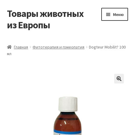
Товары животных
Перейти
Перейти
Меню
к
к
из Европы
навигации
содержимому
Главная
Главная
Фитотерапия и гомеопатия
Dogteur Mobilit? 100
мл
Виды доставки
Заказать доставку корма из Германии
Контакты
Корзина
Мой аккаунт
О компании