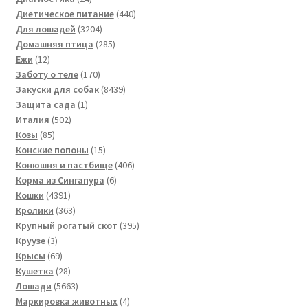
товара
440
Диетическое питание
440
3204
товаров
Для лошадей
3204
товара
285
Домашняя птица
285
12
товаров
Ежи
12
товаров
170
Заботу о теле
170
товаров
8439
Закуски для собак
8439
1
товаров
Защита сада
1
502
товар
Италия
502
85
товара
Козы
85
товаров
15
Конские попоны
15
товаров
406
Конюшня и пастбище
406
6
товаров
Корма из Сингапура
6
4391
товаров
Кошки
4391
товар
363
Кролики
363
товара
395
Крупный рогатый скот
395
3
товаров
Круузе
3
товара
69
Крысы
69
товаров
28
Кушетка
28
товаров
5663
Лошади
5663
товара
4
Маркировка животных
4