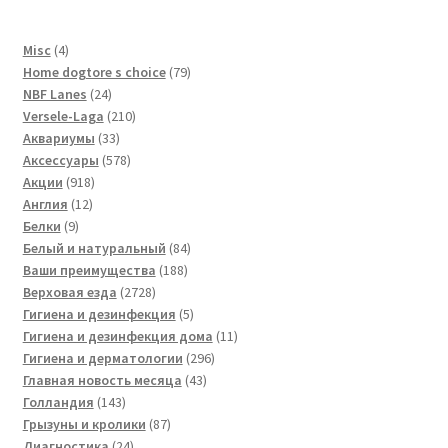
4
Misc
4
товара
79
Home dogtore s choice
79
24
товаров
NBF Lanes
24
товара
210
Versele-Laga
210
33
товаров
Аквариумы
33
товара
578
Аксессуары
578
918
товаров
Акции
918
12
товаров
Англия
12
9
товаров
Белки
9
товаров
84
Белый и натуральный
84
188
товара
Ваши преимущества
188
2728
товаров
Верховая езда
2728
товаров
5
Гигиена и дезинфекция
5
товаров
11
Гигиена и дезинфекция дома
11
296
товаров
Гигиена и дерматологии
296
43
товаров
Главная новость месяца
43
143
товара
Голландия
143
товара
87
Грызуны и кролики
87
24
товаров
Диагностика
24