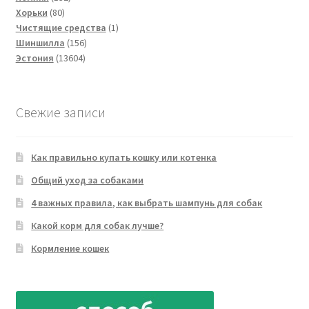
80
товара
Хорьки
80
товаров
1
Чистящие средства
1
156
товар
Шиншилла
156
13604
товаров
Эстония
13604
товара
Свежие записи
Как правильно купать кошку или котенка
Общий уход за собаками
4 важных правила, как выбрать шампунь для собак
Какой корм для собак лучше?
Кормление кошек