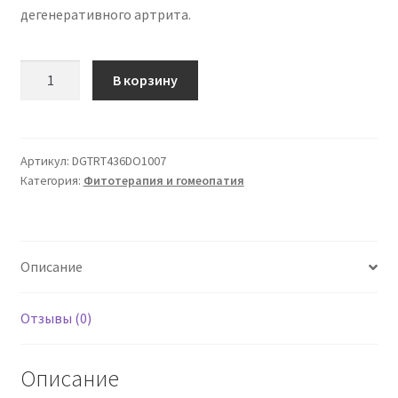
дегенеративного артрита.
Количество
В корзину
товара
Dogteur
Mobilit?
100
Артикул:
DGTRT436DO1007
Категория:
Фитотерапия и гомеопатия
мл
Описание
Отзывы (0)
Описание