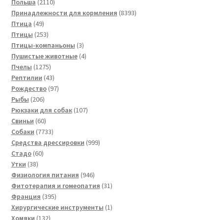
2110
товаров
Польша
2110
товаров
8393
Принадлежности для кормления
8393
49
товара
Птица
49
товаров
253
Птицы
253
товара
3
Птицы-компаньоны
3
товара
4
Пушистые животные
4
1275
товара
Пчелы
1275
товаров
43
Рептилии
43
товара
97
Рождество
97
206
товаров
Рыбы
206
товаров
107
Рюкзаки для собак
107
60
товаров
Свиньи
60
товаров
7733
Собаки
7733
товара
999
Средства дрессировки
999
60
товаров
Стадо
60
38
товаров
Утки
38
товаров
946
Физиология питания
946
товаров
31
Фитотерапия и гомеопатия
31
395
товар
Франция
395
товаров
1
Хирургические инструменты
1
132
товар
Хомяки
132