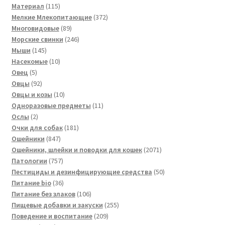
115
товара
Материал
115
товаров
372
Мелкие Млекопитающие
372
89
товара
Многовидовые
89
товаров
246
Морские свинки
246
145
товаров
Мыши
145
товаров
10
Насекомые
10
5
товаров
Овец
5
товаров
92
Овцы
92
товара
10
Овцы и козы
10
товаров
11
Одноразовые предметы
11
2
товаров
Ослы
2
товара
181
Очки для собак
181
847
товар
Ошейники
847
товаров
2071
Ошейники, шлейки и поводки для кошек
2071
757
товар
Патологии
757
товаров
50
Пестициды и дезинфицирующие средства
50
36
товаров
Питание bio
36
товаров
106
Питание без злаков
106
товаров
255
Пищевые добавки и закуски
255
209
товаров
Поведение и воспитание
209