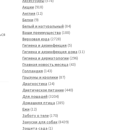
товара
578
Аксессуары
578
918
товаров
Акции
918
12
товаров
Англия
12
9
товаров
Белки
9
товаров
84
Белый и натуральный
84
188
товара
Ваши преимущества
188
ься
2728
товаров
Верховая езда
2728
товаров
5
Гигиена и дезинфекция
5
товаров
11
Гигиена и дезинфекция дома
11
296
товаров
Гигиена и дерматологии
296
43
товаров
Главная новость месяца
43
143
товара
Голландия
143
товара
87
Грызуны и кролики
87
24
товаров
Диагностика
24
товара
440
Диетическое питание
440
3204
товаров
Для лошадей
3204
товара
285
Домашняя птица
285
12
товаров
Ежи
12
товаров
170
Заботу о теле
170
товаров
8439
Закуски для собак
8439
1
товаров
Защита сада
1