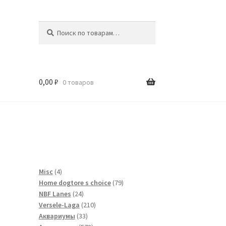
Искать:
Поиск
0,00
₽
0 товаров
и
0
4
Misc
4
товара
79
Home dogtore s choice
79
24
товаров
NBF Lanes
24
товара
210
Versele-Laga
210
33
товаров
Аквариумы
33