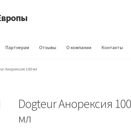
Европы
Партнерам
Отзывы
О компании
Контакты
 корма из Германии
Контакты
Корзина
Мой аккаунт
О компани
ur Анорексия 100 мл
идки
Dogteur Анорексия 10
мл