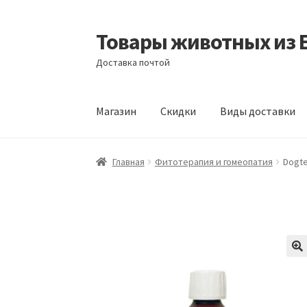
Товары животных из 
Перейти
Перейти
к
к
Доставка почтой
навигации
содержимому
Магазин
Скидки
Виды доставки
Главная
Виды доставки
Заказать доставку
Главная
Фитотерапия и гомеопатия
Dogte
Отзывы
Оформление заказа
Партнерам
Ск