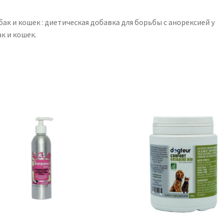
бак и кошек : диетическая добавка для борьбы с анорексией у
к и кошек.