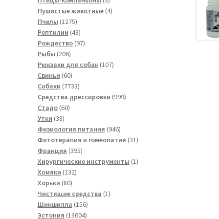
товара
4
Пушистые животные
4
1275
товара
Пчелы
1275
товаров
43
Рептилии
43
товара
97
Рождество
97
206
товаров
Рыбы
206
товаров
107
Рюкзаки для собак
107
60
товаров
Свиньи
60
товаров
7733
Собаки
7733
товара
999
Средства дрессировки
999
60
товаров
Стадо
60
38
товаров
Утки
38
товаров
946
Физиология питания
946
товаров
31
Фитотерапия и гомеопатия
31
395
товар
Франция
395
товаров
1
Хирургические инструменты
1
132
товар
Хомяки
132
80
товара
Хорьки
80
товаров
1
Чистящие средства
1
156
товар
Шиншилла
156
13604
товаров
Эстония
13604