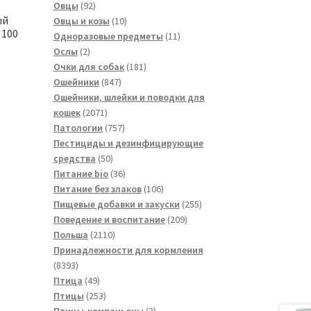
товаров
92
Овцы
92
ый
товара
10
Овцы и козы
10
 100
товаров
11
Одноразовые предметы
11
2
товаров
Ослы
2
товара
181
Очки для собак
181
847
товар
Ошейники
847
товаров
Ошейники, шлейки и поводки для
2071
кошек
2071
товар
757
Патологии
757
товаров
Пестициды и дезинфицирующие
50
средства
50
товаров
36
Питание bio
36
товаров
106
Питание без злаков
106
товаров
255
Пищевые добавки и закуски
255
209
товаров
Поведение и воспитание
209
2110
товаров
Польша
2110
товаров
Принадлежности для кормления
8393
8393
товара
49
Птица
49
товаров
253
Птицы
253
товара
3
Птицы-компаньоны
3