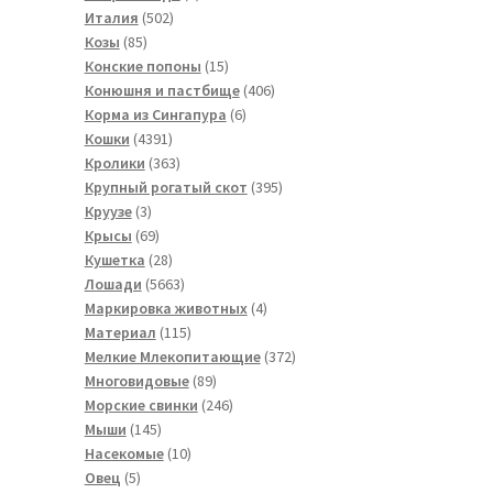
502
товар
Италия
502
85
товара
Козы
85
товаров
15
Конские попоны
15
товаров
406
Конюшня и пастбище
406
6
товаров
Корма из Сингапура
6
4391
товаров
Кошки
4391
товар
363
Кролики
363
товара
395
Крупный рогатый скот
395
3
товаров
Круузе
3
товара
69
Крысы
69
товаров
28
Кушетка
28
товаров
5663
Лошади
5663
товара
4
Маркировка животных
4
115
товара
Материал
115
товаров
372
Мелкие Млекопитающие
372
89
товара
Многовидовые
89
товаров
246
Морские свинки
246
145
товаров
Мыши
145
товаров
10
Насекомые
10
5
товаров
Овец
5