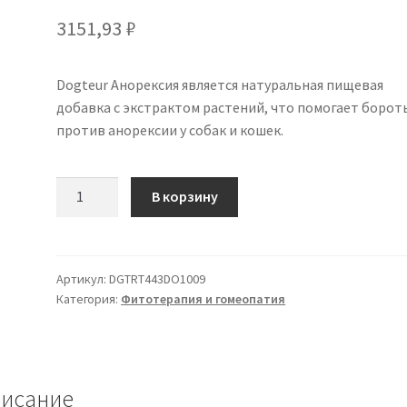
3151,93
₽
Dogteur Анорексия является натуральная пищевая
добавка с экстрактом растений, что помогает борот
против анорексии у собак и кошек.
Количество
В корзину
товара
Dogteur
Анорексия
100
Артикул:
DGTRT443DO1009
Категория:
Фитотерапия и гомеопатия
мл
исание