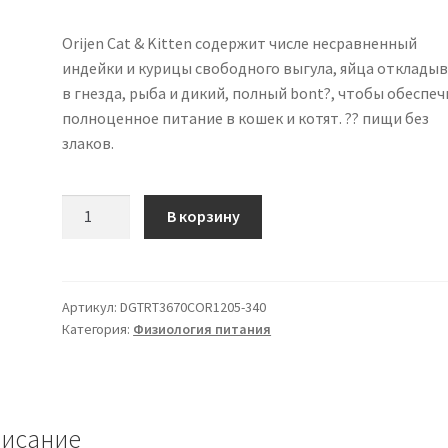
Orijen Cat & Kitten содержит числе несравненный
индейки и курицы свободного выгула, яйца отклады
в гнезда, рыба и дикий, полный bont?, чтобы обеспе
полноценное питание в кошек и котят. ?? пищи без
злаков.
Количество
В корзину
товара
Orijen
Cat
&
Артикул:
DGTRT3670COR1205-340
Категория:
Физиология питания
Kitten
340
г
исание