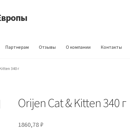
Европы
Партнерам
Отзывы
О компании
Контакты
 корма из Германии
Контакты
Корзина
Мой аккаунт
О компани
Kitten 340 г
идки
Orijen Cat & Kitten 340 г
1860,78
₽