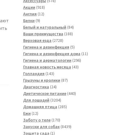
товара
578
Аксессуары
578
918
товаров
Акции
918
12
товаров
Англия
12
9
товаров
вают
Белки
9
товаров
84
Белый и натуральный
84
чить
188
товара
Ваши преимущества
188
2728
товаров
Верховая езда
2728
товаров
5
Гигиена и дезинфекция
5
товаров
11
Гигиена и дезинфекция дома
11
296
товаров
Гигиена и дерматологии
296
43
товаров
Главная новость месяца
43
143
товара
Голландия
143
товара
87
Грызуны и кролики
87
24
товаров
Диагностика
24
товара
440
Диетическое питание
440
3204
товаров
Для лошадей
3204
товара
285
Домашняя птица
285
12
товаров
Ежи
12
товаров
170
Заботу о теле
170
товаров
8439
Закуски для собак
8439
1
товаров
Защита сада
1