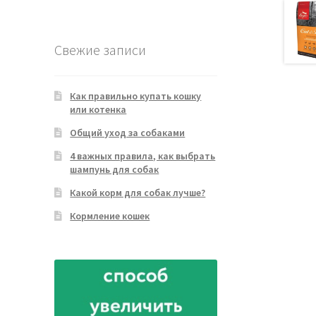
товара
Свежие записи
Как правильно купать кошку
или котенка
Общий уход за собаками
4 важных правила, как выбрать
шампунь для собак
Какой корм для собак лучше?
Кормление кошек