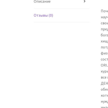
Описание
Поч
Отзывы (0)
нау
сво
пре
бог
хищ
пот
физ
сос
ORI
кур
все
ДЕН
обе
кот
нуж
инд