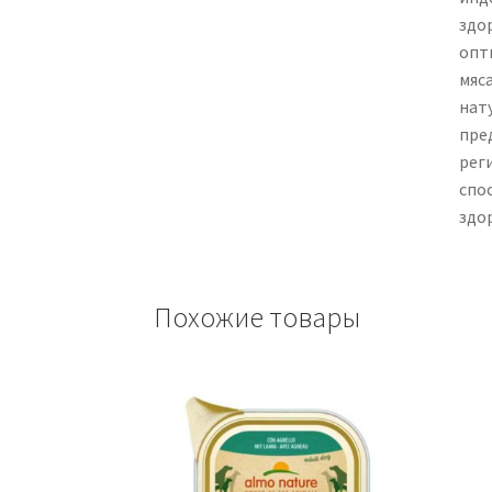
здо
опт
мяс
нат
пре
рег
спо
здо
Похожие товары