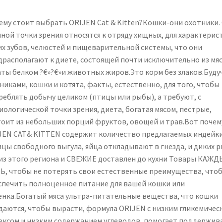
ему стоит выбрать ORIJEN Cat & Kitten?Кошки-они охотники. 
чной точки зрения относятся к отряду хищных, для характерис
их зубов, челюстей и пищеварительной системы, что они
драсполагают к диете, состоящей почти исключительно из мя
аты белком ?€»?€»и животных жиров.Это корм без злаков.Буду
никами, кошки и котята, факты, естественно, для того, чтобы
реблять добычу целиком (птицы или рыбы), а требуют, с
иологической точки зрения, диета, богатая мясом, пестрые,
тоит из небольших порций фруктов, овощей и трав.Вот почем
JEN CAT& KITTEN содержит количество предлагаемых индейки
ицы свободного выгула, яйца откладывают в гнезда, и диких р
 из этого региона и СВЕЖИЕ доставлен до кухни Товары КАЖ
Ь, чтобы не потерять свои естественные преимущества, что
спечить полноценное питание для вашей кошки или
енка.Богатый мяса ультра-питательные вещества, что кошки
даются, чтобы вырасти, формула ORIJEN с низким гликемичес
ексом и низким содержанием углеводов, помогает поддержив