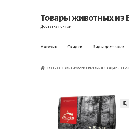
Товары животных из 
Перейти
Перейти
к
к
Доставка почтой
навигации
содержимому
Магазин
Скидки
Виды доставки
Главная
Виды доставки
Заказать доставку
Главная
Физиология питания
Orijen Cat & 
Отзывы
Оформление заказа
Партнерам
Ск