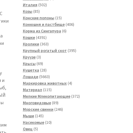
502
товар
Италия
502
85
товара
Козы
85
С
товаров
15
Конские попоны
15
тики
товаров
406
Конюшня и пастбище
406
6
товаров
Корма из Сингапура
6
са
4391
товаров
Кошки
4391
чи
товар
363
Кролики
363
товара
395
Крупный рогатый скот
395
3
товаров
Круузе
3
товара
69
Крысы
69
товаров
28
Кушетка
28
у
товаров
5663
Лошади
5663
 и
товара
4
Маркировка животных
4
ыб,
115
товара
Материал
115
ДЫЙ
товаров
372
Мелкие Млекопитающие
372
бы
89
товара
Многовидовые
89
товаров
246
Морские свинки
246
145
товаров
Мыши
145
товаров
10
Насекомые
10
ким
5
товаров
Овец
5
ать