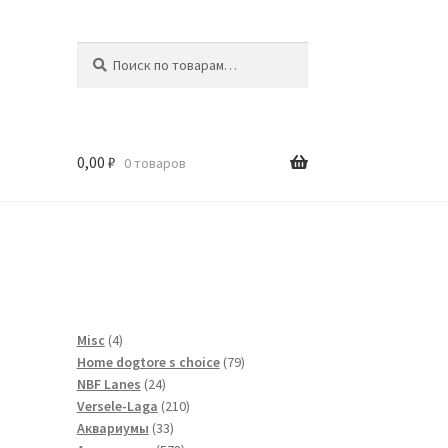
Искать:
Поиск
0,00
₽
0 товаров
и
4
Misc
4
товара
79
Home dogtore s choice
79
24
товаров
NBF Lanes
24
товара
210
Versele-Laga
210
33
товаров
Аквариумы
33