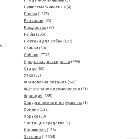
товара
4
Пушистые животные
4
1275
товара
Пчелы
1275
товаров
43
Рептилии
43
товара
97
Рождество
97
206
товаров
Рыбы
206
товаров
107
Рюкзаки для собак
107
ds
60
товаров
Свиньи
60
товаров
7733
Собаки
7733
товара
999
Средства дрессировки
999
60
товаров
Стадо
60
38
товаров
Утки
38
товаров
946
Физиология питания
946
товаров
31
Фитотерапия и гомеопатия
31
395
товар
Франция
395
товаров
1
Хирургические инструменты
1
132
товар
Хомяки
132
80
товара
Хорьки
80
товаров
1
Чистящие средства
1
156
товар
Шиншилла
156
13604
товаров
Эстония
13604