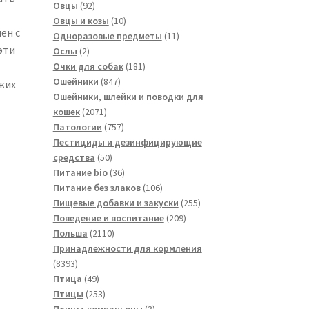
товаров
92
Овцы
92
товара
10
Овцы и козы
10
ен с
товаров
11
Одноразовые предметы
11
эти
2
товаров
Ослы
2
товара
181
Очки для собак
181
847
товар
Ошейники
847
жих
товаров
Ошейники, шлейки и поводки для
2071
кошек
2071
товар
757
Патологии
757
товаров
Пестициды и дезинфицирующие
50
средства
50
товаров
36
Питание bio
36
товаров
106
Питание без злаков
106
товаров
255
Пищевые добавки и закуски
255
209
товаров
Поведение и воспитание
209
2110
товаров
Польша
2110
товаров
Принадлежности для кормления
8393
8393
товара
49
Птица
49
товаров
253
Птицы
253
товара
3
Птицы-компаньоны
3