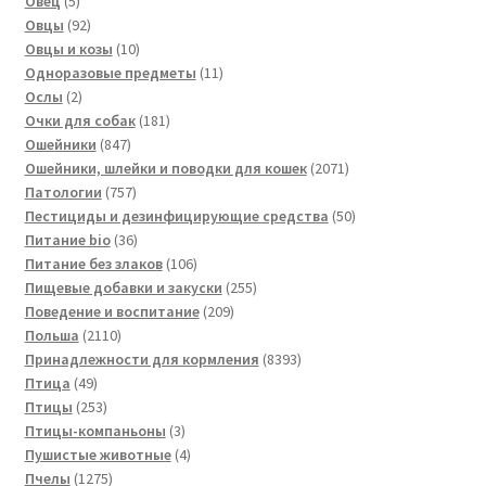
Овец
5
товаров
92
Овцы
92
товара
10
Овцы и козы
10
товаров
11
Одноразовые предметы
11
2
товаров
Ослы
2
товара
181
Очки для собак
181
847
товар
Ошейники
847
товаров
2071
Ошейники, шлейки и поводки для кошек
2071
757
товар
Патологии
757
товаров
50
Пестициды и дезинфицирующие средства
50
36
товаров
Питание bio
36
товаров
106
Питание без злаков
106
товаров
255
Пищевые добавки и закуски
255
209
товаров
Поведение и воспитание
209
2110
товаров
Польша
2110
товаров
8393
Принадлежности для кормления
8393
49
товара
Птица
49
товаров
253
Птицы
253
товара
3
Птицы-компаньоны
3
товара
4
Пушистые животные
4
1275
товара
Пчелы
1275