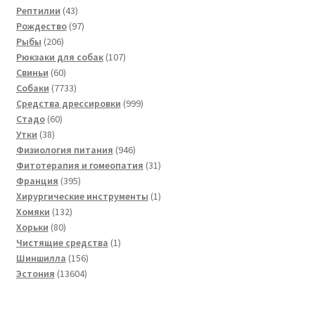
товаров
43
Рептилии
43
товара
97
Рождество
97
206
товаров
Рыбы
206
товаров
107
Рюкзаки для собак
107
60
товаров
Свиньи
60
товаров
7733
Собаки
7733
товара
999
Средства дрессировки
999
60
товаров
Стадо
60
38
товаров
Утки
38
товаров
946
Физиология питания
946
товаров
31
Фитотерапия и гомеопатия
31
395
товар
Франция
395
товаров
1
Хирургические инструменты
1
132
товар
Хомяки
132
80
товара
Хорьки
80
товаров
1
Чистящие средства
1
156
товар
Шиншилла
156
13604
товаров
Эстония
13604
товара