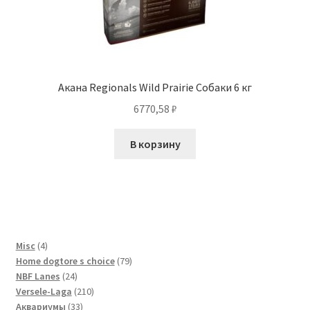
Акана Regionals Wild Prairie Собаки 6 кг
6770,58
₽
В корзину
4
Misc
4
товара
79
Home dogtore s choice
79
24
товаров
NBF Lanes
24
товара
210
Versele-Laga
210
33
товаров
Аквариумы
33