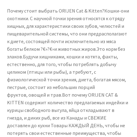
Почему стоит выбрать ORIJEN Cat & Kitten?Кошки-они
охотники. С научной точки зрения относятся к отряду
хищных, для характеристики своих зубов, челюстей и
пищеварительной системы, что они предрасполагают
к диете, состоящей почти исключительно из мяса
богаты белком ?€»?€»и животных жиров.Это корм без
злаков.Будучи хищниками, кошки и котята, факты,
естественно, для того, чтобы потреблять добычу
целиком (птицы или рыбы), а требуют, с
физиологической точки зрения, диета, богатая мясом,
пестрые, состоит из небольших порций
фруктов, овощей и трав.Вот почему ORIJEN CAT &
KITTEN содержит количество предлагаемых индейки и
курицы свободного выгула, яйца откладывают в
гнезда, и диких рыб, все из Канады и СВЕЖИЕ
доставлен до кухни Товары КАЖДЫЙ ДЕНЬ, чтобы не
потерять свои естественные преимущества, чтобы