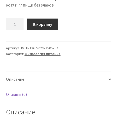
котят. ?? пищи без злаков.
Количество
В корзину
товара
Orijen
Cat
&
Артикул:
DGTRT3674COR1505-5.4
Категория:
Физиология питания
Kitten
5,4
кг
Описание
Отзывы (0)
Описание