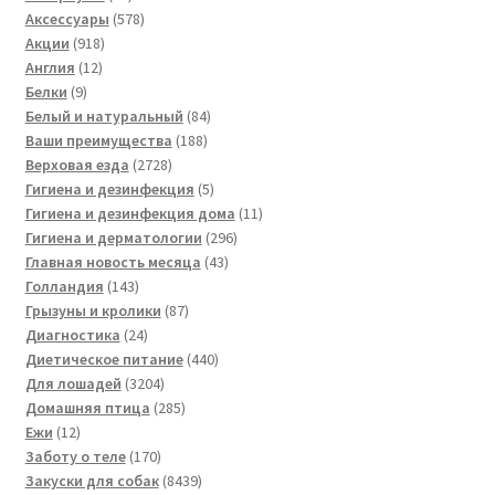
товара
578
Аксессуары
578
918
товаров
Акции
918
12
товаров
Англия
12
9
товаров
Белки
9
товаров
84
Белый и натуральный
84
188
товара
Ваши преимущества
188
2728
товаров
Верховая езда
2728
товаров
5
Гигиена и дезинфекция
5
товаров
11
Гигиена и дезинфекция дома
11
296
товаров
Гигиена и дерматологии
296
43
товаров
Главная новость месяца
43
143
товара
Голландия
143
товара
87
Грызуны и кролики
87
24
товаров
Диагностика
24
товара
440
Диетическое питание
440
3204
товаров
Для лошадей
3204
товара
285
Домашняя птица
285
12
товаров
Ежи
12
товаров
170
Заботу о теле
170
товаров
8439
Закуски для собак
8439