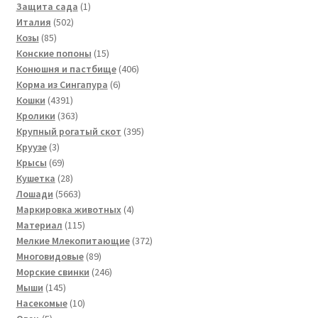
1
товаров
Защита сада
1
502
товар
Италия
502
85
товара
Козы
85
товаров
15
Конские попоны
15
товаров
406
Конюшня и пастбище
406
6
товаров
Корма из Сингапура
6
4391
товаров
Кошки
4391
товар
363
Кролики
363
товара
395
Крупный рогатый скот
395
3
товаров
Круузе
3
товара
69
Крысы
69
товаров
28
Кушетка
28
товаров
5663
Лошади
5663
товара
4
Маркировка животных
4
115
товара
Материал
115
товаров
372
Мелкие Млекопитающие
372
89
товара
Многовидовые
89
товаров
246
Морские свинки
246
145
товаров
Мыши
145
товаров
10
Насекомые
10
5
товаров